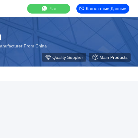
Чат
Контактные Данные
d
nufacturer From China
Quality Supplier
Main Products