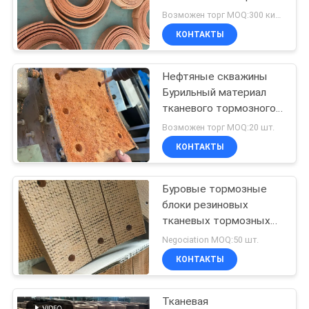
тканевой тормозной
Возможен торг MOQ:300 килограммов
оболочки
КОНТАКТЫ
32
Сплетенный
Нефтяные скважины
Бурильный материал
материал
тканевого тормозного
блока Бурильная
обкладки тормоза
Возможен торг MOQ:20 шт.
установка тормозный
КОНТАКТЫ
блок Водитель
грузоподъемников
Буровые тормозные
29
блоки резиновых
Промышленная
тканевых тормозных
блоков
Negociation MOQ:50 шт.
обкладка тормоза
КОНТАКТЫ
Тканевая