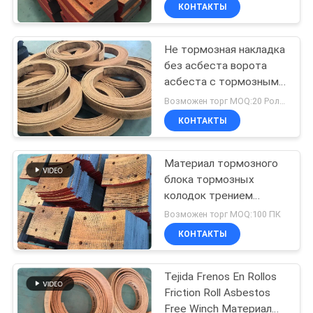
фрикционные
КАЧЕСТВА
КОНТАКТЫ
подкладки тканевая
тормозная подкладка
Не тормозная накладка
СВЯЖИТЕСЬ
25
без асбеста ворота
МЫ
асбеста с тормозными
Сплетенный крен
накладками из латунной
Возможен торг MOQ:20 Ролльс
обкладки тормоза
проволоки
СПРОСИТЕ
КОНТАКТЫ
сплетенными лебедкой
ЦИТАТУ
Материал тормозного
блока тормозных
КАРТА
колодок трением
34
САЙТА
смолы сверля не
Возможен торг MOQ:100 ПК
сплетенный азбестом
Материал блока
КОНТАКТЫ
PRIVACY
тормоза
Tejida Frenos En Rollos
POLICY
Friction Roll Asbestos
Free Winch Материал