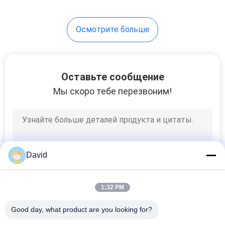
тормозных систем
промышленных
8
транспортных средств
Осмотрите больше
Лист трением
материальный
Оставьте сообщение
Мы скоро тебе перезвоним!
11
Подкладка
David
диапазона
тормоза
1:32 PM
Good day, what product are you looking for?