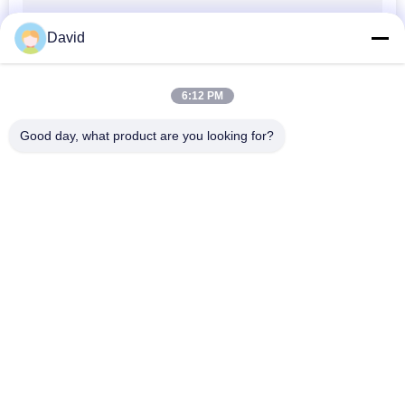
David
6:12 PM
Good day, what product are you looking for?
Популярные категории
Все
Крен Обкладки 
Подкладка Крена 
Тормоза
Тормоза
Сплетенный Крен 
Материал Блока 
Обкладки Тормоза
Тормоза
Сплетенный 
Промышленная 
Материал 
Обкладка Тормоза
Обкладки Тормоза
Набивка Кольца 
Азбест 
Уплотнения
Освобождает 