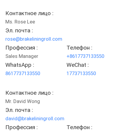
КАЧЕСТВА
Контактное лицо :
СВЯЖИТЕСЬ
Ms. Rose Lee
Эл. почта :
МЫ
rose@brakeliningroll.com
Профессия :
Телефон :
СПРОСИТЕ
Sales Manager
+8617737133550
ЦИТАТУ
WhatsApp :
WeChat :
8617737133550
17737133550
КАРТА
САЙТА
Контактное лицо :
Mr. David Wong
PRIVACY
Эл. почта :
david@brakeliningroll.com
POLICY
Профессия :
Телефон :