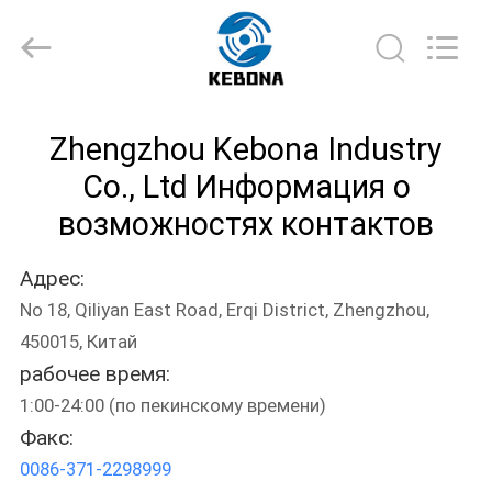
Zhengzhou
Kebona
Industry
Co.,
Ltd.
All
Rights
Reserved.
ДОМ
Zhengzhou Kebona Industry
ПРОДУКТЫ
Co., Ltd Информация о
возможностях контактов
О
Адрес:
НАС
No 18, Qiliyan East Road, Erqi District, Zhengzhou,
450015, Китай
ПУТЕШЕСТВИЕ
рабочее время:
ФАБРИКИ
1:00-24:00 (по пекинскому времени)
Факс:
ПРОВЕРКА
0086-371-2298999