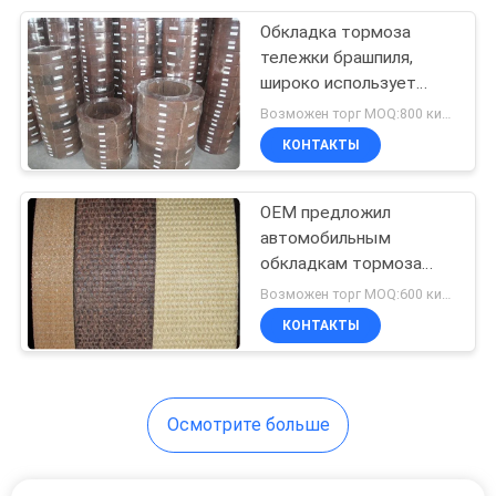
тележки
Обкладка тормоза
8
тележки брашпиля,
Лист трением
широко использует
промышленную
Возможен торг MOQ:800 килограммов
материальный
обкладку тормоза
КОНТАКТЫ
азбеста
OEM предложил
автомобильным
обкладкам тормоза
11
высокой размер
Возможен торг MOQ:600 килограммов
Подкладка
подгонянный
КОНТАКТЫ
твердостью
диапазона
тормоза
Осмотрите больше