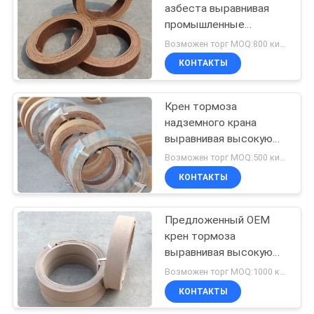
азбеста выравнивая
промышленные
10
выравниваясь части
Возможен торг MOQ:800 килограммов
обкладки тормоза
Набивка кольца
КОНТАКТЫ
уплотнения
Крен тормоза
надземного крана
выравнивая высокую
цепкость с латунным
Возможен торг MOQ:500 килограммов
проводом внутрь
КОНТАКТЫ
17
Азбест
Предложенный OEM
крен тормоза
освобождает
выравнивая высокую
обкладку тормоза
цепкость для
Возможен торг MOQ:1000 килограммов
приемистости
КОНТАКТЫ
кораблей легкой