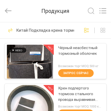
Zhengzhou
Kebona
Industry
Продукция
Co.,
Ltd.
All
Rights
Reserved.
ДОМ
42
Китай Подкладка крена тормоза
Крен обкладки
ПРОДУКТЫ
тормоза
HOT
Чёрный неасбестный
тормозный оболочек
О
НАС
Возможен торг MOQ:500 кг
ЗАПРОС СЕЙЧАС
23
ПУТЕШЕСТВИЕ
Подкладка крена
HOT
Крен подпертого
ФАБРИКИ
тормоза стального
тормоза
провода выравнивая
ПРОВЕРКА
отлитую в форму
Возможен торг MOQ:1000 килограммов