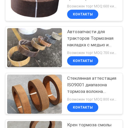
промышленная для
Возможен торг MOQ:600 килограммов
машинного
КОНТАКТЫ
оборудования корабля
32
Сплетенный
Автозапчасти для
тракторов Тормозная
материал
накладка с медью и
латунью для
обкладки тормоза
Возможен торг MOQ:700 килограммов
тормозного барабана и
КОНТАКТЫ
тормозной колодки
Стеклянная аттестация
29
ISO9001 диапазона
Промышленная
тормоза волокна
вискозы Relining
Возможен торг MOQ:800 килограммов
обкладка тормоза
материальная
КОНТАКТЫ
Крен тормоза смолы