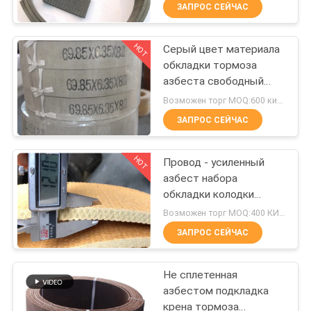
стальную сетку усилил
КАЧЕСТВА
ЗАПРОС СЕЙЧАС
резиновый материал
HOT
Серый цвет материала
СВЯЖИТЕСЬ
25
обкладки тормоза
МЫ
азбеста свободный
Сплетенный крен
гибкий отлил
Возможен торг MOQ:600 килограммов
обкладки тормоза
сопротивляться в
СПРОСИТЕ
ЗАПРОС СЕЙЧАС
форму жары
ЦИТАТУ
HOT
Провод - усиленный
азбест набора
КАРТА
обкладки колодки
34
САЙТА
тормоза свободный
Возможен торг MOQ:400 КИЛОГРАММОВ
для нефтяных скважин
Материал блока
ЗАПРОС СЕЙЧАС
ворота
PRIVACY
тормоза
Не сплетенная
POLICY
азбестом подкладка
крена тормоза