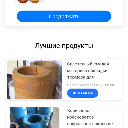
тракторов брашпиля поднимает
подъем тон-оси
Продолжать
Лучшие продукты
Сплетенный смолой
материал обкладки
тормоза для
месторождения нефти
Возможен торг MOQ:500 килограммов
трактора подъема
КОНТАКТЫ
крана морского ворота
Коричнево-
красноватое
спиральное покрытие