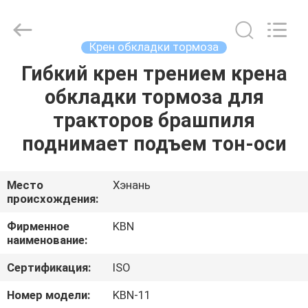
Zhengzhou
Kebona
Industry
Co.,
Ltd.
Крен обкладки тормоза
All
Rights
Reserved.
Гибкий крен трением крена
ДОМ
обкладки тормоза для
ПРОДУКТЫ
тракторов брашпиля
поднимает подъем тон-оси
О
НАС
Место
Хэнань
происхождения:
ПУТЕШЕСТВИЕ
Фирменное
KBN
наименование:
ФАБРИКИ
Сертификация:
ISO
ПРОВЕРКА
Номер модели:
KBN-11