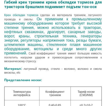
Гибкий крен трением крена обкладки тормоза для
тракторов брашпиля поднимает подъем тон-оси
Крен обкладки тормоза
сделан из материала трением, латунного
Он применим к промышленному
провода и смолы.
машинному оборудованию которое требует высокой
степени трения, можно использовать в тракторах,
нефтяных скважинах, драгирует, сахарные заводы,
ворот, краны, строительная техника, генераторы
энергии, регуляторы напряжения тока, резцы бумаги,
штемпелюя машины, стеклянное плавя машинное
оборудование, мотоциклы и среди много других
применений.
Свой коэффициент трения имеет большую емкость
поглотить нагрузки ударом и превосходным сопротивлением к
механическому стрессу.
Материал:
латунный провод, стекло - волокно, волокно и смола
вискозы, etc
Представление носки:
Температура
Коэффициент
Тариф носки
интерфейса
трением
(CM3/NM)
100°C
0.40-0.65
≤0.7×10-7