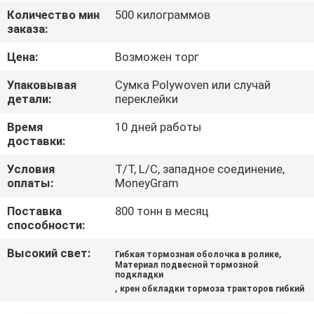
КАЧЕСТВА
Количество мин
500 килограммов
заказа:
СВЯЖИТЕСЬ
Цена:
Возможен торг
МЫ
Упаковывая
Сумка Polywoven или случай
детали:
переклейки
СПРОСИТЕ
Время
10 дней работы
доставки:
ЦИТАТУ
Условия
T/T, L/C, западное соединение,
оплаты:
MoneyGram
КАРТА
Поставка
800 тонн в месяц
САЙТА
способности:
Высокий свет:
,
Гибкая тормозная оболочка в ролике
PRIVACY
Материал подвесной тормозной
подкладки
POLICY
,
крен обкладки тормоза тракторов гибкий