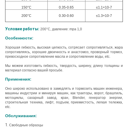
150°C
0.35-0.65
≤1.1×10-7
200°C
0.30-0.60
≤1.3×10-7
Условие работы:
200°C, давление: mpa 1,0
Особенности:
Хорошая гибкость, высокая цепкость, сотрясает сопротивляться, жара
сопротивляясь, хорошие двоичность и анастомоз, проворный тормоз,
превосходное сопротивление масла и сопротивление воды, etc.
Мы можем изготовить гибкость, твердость, ширину, длину толщины и
материал согласно вашей просьбе.
Применения:
Оно широко использовано в замедлять и тормозить машин инженера,
машины индустрии и минируя машин, как тракторы, ворот, брашпиль,
мотоциклы, сахарный завод, кран, Blender, генератор энергии,
строительная техника, лифт, подъем, приемистость, легкая тележка,
etc.
Обслуживания:
1.
Свободные образцы