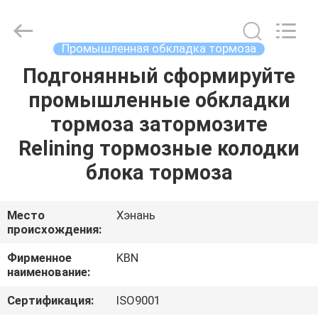
Zhengzhou
Kebona
Industry
Co.,
Ltd.
Промышленная обкладка тормоза
All
Rights
Reserved.
Подгонянный сформируйте
ДОМ
промышленные обкладки
ПРОДУКТЫ
тормоза затормозите
Relining тормозные колодки
О
блока тормоза
НАС
Место
Хэнань
происхождения:
ПУТЕШЕСТВИЕ
ФАБРИКИ
Фирменное
KBN
наименование:
ПРОВЕРКА
Сертификация:
ISO9001