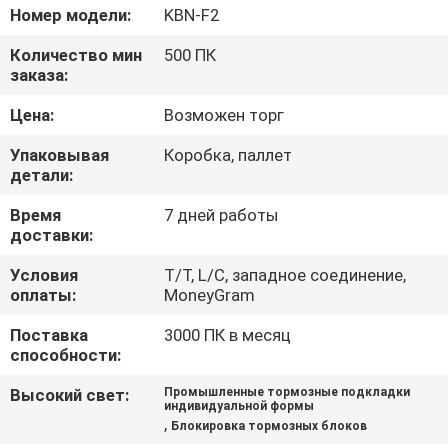
КАЧЕСТВА
Номер модели:
KBN-F2
Количество мин
500 ПК
СВЯЖИТЕСЬ
заказа:
МЫ
Цена:
Возможен торг
Упаковывая
Коробка, паллет
СПРОСИТЕ
детали:
ЦИТАТУ
Время
7 дней работы
доставки:
КАРТА
Условия
T/T, L/C, западное соединение,
оплаты:
MoneyGram
САЙТА
Поставка
3000 ПК в месяц
способности:
PRIVACY
Высокий свет:
Промышленные тормозные подкладки
POLICY
индивидуальной формы
,
Блокировка тормозных блоков