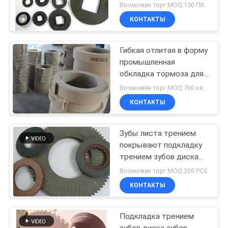
промышленной
Возможен торг MOQ:150 ПК
обкладки тормоза
КОНТАКТЫ
высокие
Гибкая отлитая в форму
промышленная
обкладка тормоза для
мотоцикла
Возможен торг MOQ:700 килограммов
приемистости легкой
КОНТАКТЫ
тележки
Зубы листа трением
покрывают подкладку
трением зубов диска
зубов обкладки
Возможен торг MOQ:200 PCS
тормоза зубов
КОНТАКТЫ
Подкладка трением
зубов диска зубов