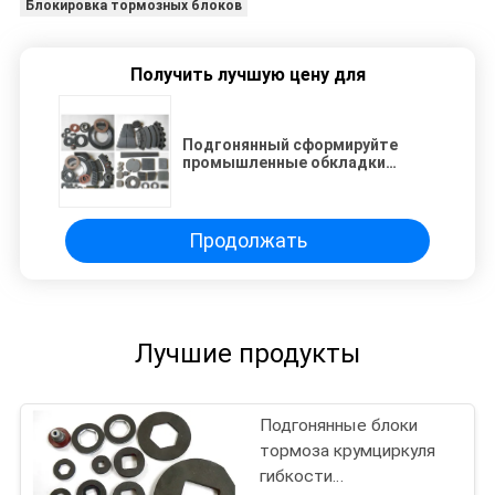
Блокировка тормозных блоков
Получить лучшую цену для
Подгонянный сформируйте
промышленные обкладки
тормоза затормозите Relining
тормозные колодки блока
тормоза
Продолжать
Лучшие продукты
Подгонянные блоки
тормоза крумциркуля
гибкости