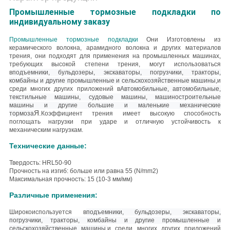
Промышленные тормозные подкладки по
индивидуальному заказу
Промышленные тормозные подкладки
Они
Изготовлены из
керамического волокна, арамидного волокна и других материалов
трения, они подходят для применения на промышленных машинах,
требующих высокой степени трения, могут использоваться
в
подъемники, бульдозеры, экскаваторы, погрузчики, тракторы,
комбайны и другие промышленные и сельскохозяйственные машины,
и
среди многих других приложений в
Автомобильные, автомобильные,
текстильные машины, судовые машины, машиностроительные
машины и другие большие и маленькие механические
Я.
тормоза
Коэффициент трения имеет высокую способность
поглощать нагрузки при ударе и отличную устойчивость к
механическим нагрузкам.
Технические данные:
Твердость: HRL50-90
Прочность на изгиб: больше или равна 55 (N/mm2)
Максимальная прочность: 15 (10-3 мм/мм)
Различные применения:
Широко
используется в
подъемники, бульдозеры, экскаваторы,
погрузчики, тракторы, комбайны и другие промышленные и
сельскохозяйственные машины,
и среди многих других приложений