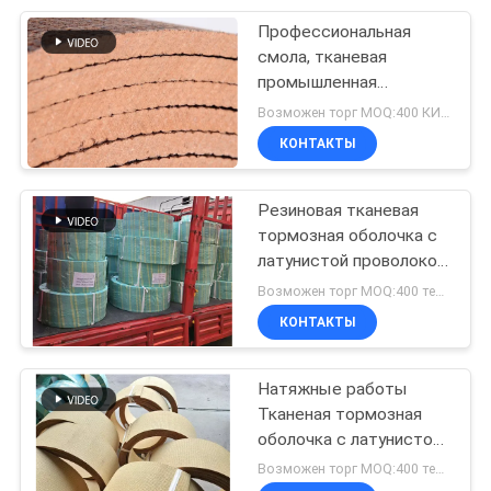
Профессиональная
8
смола, тканевая
Лист трением
промышленная
фрикционная оболочка
Возможен торг MOQ:400 КИЛОГРАММОВ
материальный
КОНТАКТЫ
Резиновая тканевая
тормозная оболочка с
латунистой проволокой
11
внутри для
Возможен торг MOQ:400 тенге
Подкладка
фрикционной оболочки
КОНТАКТЫ
ветрового стекла
диапазона
Натяжные работы
тормоза
Тканеная тормозная
оболочка с латунистой
проволокой внутри для
Возможен торг MOQ:400 тенге
фрикционной оболочки