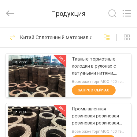
Zhengzhou
Kebona
Industry
Продукция
Co.,
Ltd.
All
Rights
Reserved.
ДОМ
42
Китай Сплетенный материал обкладки тормоза
Крен обкладки
ПРОДУКТЫ
тормоза
HOT
Тканые тормозные
колодки в рулонах с
О
латунными нитями,
НАС
материал тормозных
Возможен торг MOQ:400 тенге
колодок из смолы
ЗАПРОС СЕЙЧАС
23
ПУТЕШЕСТВИЕ
Подкладка крена
HOT
Промышленная
ФАБРИКИ
резиновая резиновая
тормоза
резиновая резиновая
ПРОВЕРКА
резиновая резиновая
Возможен торг MOQ:400 тенге