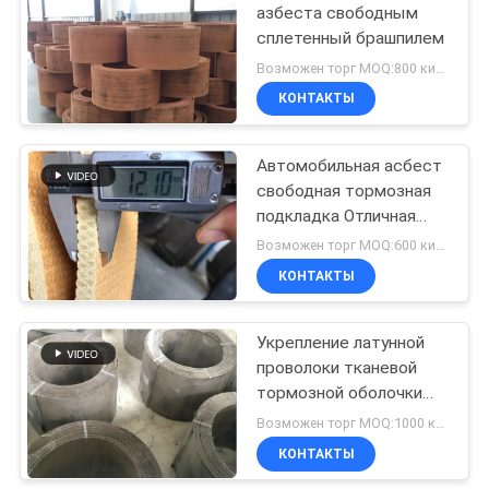
азбеста свободным
сплетенный брашпилем
10
Возможен торг MOQ:800 килограммов
Набивка кольца
КОНТАКТЫ
уплотнения
Автомобильная асбест
свободная тормозная
подкладка Отличная
водостойкость Тканые
Возможен торг MOQ:600 килограммов
тормоза
КОНТАКТЫ
17
Азбест
Укрепление латунной
проволоки тканевой
освобождает
тормозной оболочки
обкладку тормоза
материала смолой на
Возможен торг MOQ:1000 килограммов
основе тормозной
КОНТАКТЫ
оболочки