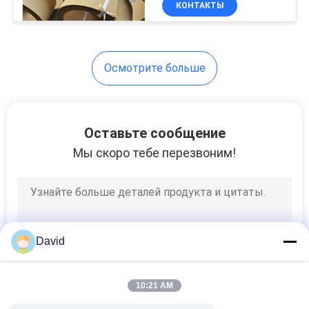
КОНТАКТЫ
6
ветрового стекла
Материал трением
тормоза
Осмотрите больше
Оставьте сообщение
Мы скоро тебе перезвоним!
15
тормозные
колодки
автомобиля
David
10:21 AM
18