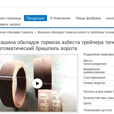
ная страница
Продукция
О Компании
Наша фабрика
конт
авить запрос
ная обкладка тормоза
Машина обкладок тормоза азбеста трейлера тележ
ашина обкладок тормоза азбеста трейлера тел
втоматический брашпиль ворота
Подробная информа
Место
происхождения:
Фирменное
наименование:
Сертификация:
Номер модели:
Оплата и доставка 
Количество мин зака
Цена:
Упаковывая детали: