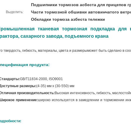
Подшипники тормозов асбеста для прицепов 
Части тормозной обшивки автовинчатого ветр
Выделить:
Обкладки тормоза азбеста тележки
ромышленная тканевая тормозная подкладка для в
рактора, сахарного завода, подъемного крана
го твердость, гибкость, материалы, цвета и размеры
может быть сделано в со
пецификация продукта:
Стандарты:
GB/T11834-2000, ISO9001
Доступные размеры:
(4-35) мм х (30-550) мм
Отличная производительность:
Высокая интенсивность, гибкость, маслостой
Широкое применение:
широко используется в замедлении и торможении и
одробности: