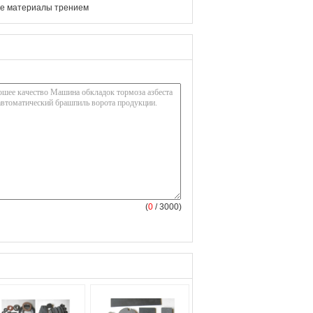
 материалы трением
(
0
/ 3000)