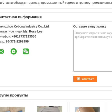
,
,
ег:
части обкладки тормоза
промышленный тормоз и трение
промышленные
онтактная информация
hengzhou Kebona Industry Co., Ltd
Оставьте вашу заявку
онтактное лицо:
Ms. Rose Lee
елефон:
+8617737133550
акс:
86-371-2298999
ругие продукты