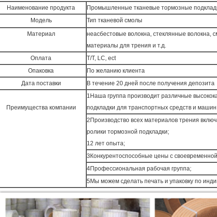
Наименование продукта
Промышленные тканевые тормозные подклад
Модель
Тип тканевой смолы
Материал
неасбестовые волокна, стеклянные волокна, 
материалы для трения и т.д.
Оплата
T/T, LC, ect
Опаковка
По желанию клиента
Дата поставки
В течение 20 дней после получения депозита
1Наша группа производит различные высоко
Преимущества компании
подкладки для транспортных средств и машин
2Производство всех материалов трения включ
ролики тормозной подкладки;
12 лет опыта;
3Конкурентоспособные цены с своевременной
4Профессиональная рабочая группа;
5Мы можем сделать печать и упаковку по инд