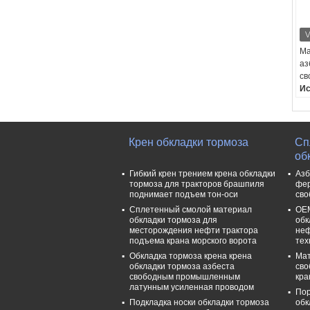
Ма
аз
св
Ис
П
ма
об
O
Крен обкладки тормоза
Сп
Ус
об
От
Гибкий крен трением крена обкладки
Азб
То
тормоза для тракторов брашпиля
фер
поднимает подъем тон-оси
сво
Сплетенный смолой материал
OEM
обкладки тормоза для
обк
месторождения нефти трактора
неф
подъема крана морского ворота
тех
Обкладка тормоза крена крена
Мат
обкладки тормоза азбеста
сво
свободным промышленным
кра
латунным усиленная проводом
Пор
Подкладка носки обкладки тормоза
обк