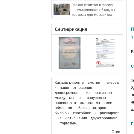
обкладки тормоза зубов
Гибкая отлитая в форму
промышленная обкладка
тормоза для мотоцикла
приемистости легкой
тележки
Сертификация
П
т
Е
С
1
Как ваш клиент, я смотря вперед
к наше отношения
2
долгосрочного кооперативное
3
между мы. я задушевно
4
надеюсь что мы смогло имеет
обменами больше которого
д.
было бы способное к расширяет
наши отношения двухстороннего
торговые.
П
—— Стив