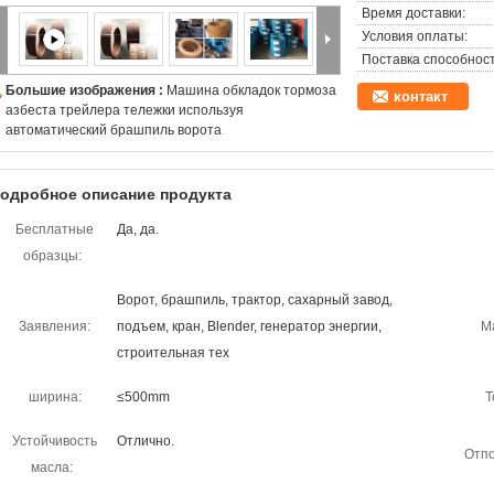
Время доставки:
Условия оплаты:
Поставка способност
Большие изображения :
Машина обкладок тормоза
контакт
азбеста трейлера тележки используя
автоматический брашпиль ворота
одробное описание продукта
Бесплатные
Да, да.
образцы:
Ворот, брашпиль, трактор, сахарный завод,
Заявления:
подъем, кран, Blender, генератор энергии,
М
строительная тех
ширина:
≤500mm
Т
Устойчивость
Отлично.
Отпо
масла: