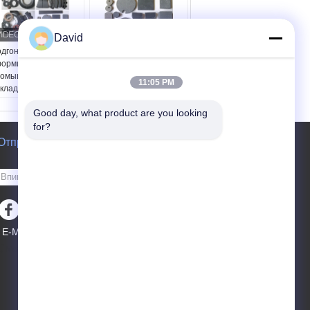
David
дгонянный
Механический
ормируйте
промышленный
ромышленные
тормоз Relining
11:05 PM
кладки тормоза
материальные части
тормозите Relining
обкладки тормоза
Good day, what product are you looking 
рмозные колодки
бесплатный образец:
ока тормоза
for?
Доступно
териал:
OEM:
Да, да.
Отправить запрос
рамическое
Форма:
Подгонянный
локно, волокно
Размеры:
amid, половинный
Подгонянный
Отправить
талл, etc
сплатный образец:
ступно
EM:
Да, да.
E-Mail
Карта сайта
|
орма:
Подгонянный
Мобильный сайт