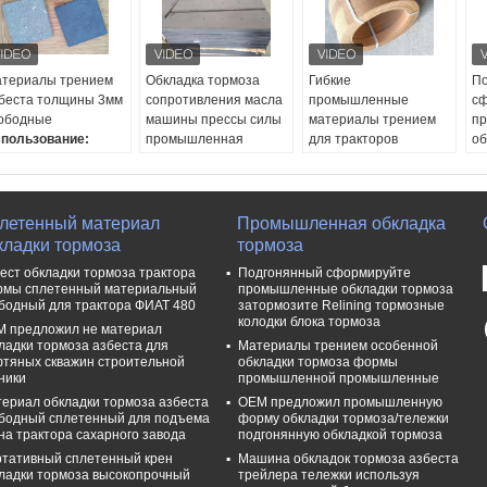
териалы трением
Обкладка тормоза
Гибкие
По
беста толщины 3мм
сопротивления масла
промышленные
сф
ободные
машины прессы силы
материалы трением
п
пользование:
промышленная
для тракторов
об
ромышленное
Использование:
брашпиля поднимают
за
шинное
Машина прессы силы,
подъем крана
то
орудование, etc
промышленное
ширина:
≤600mm
бл
EM:
Доступно
машинное
Толщина:
4-35мм
Ма
летенный материал
Промышленная обкладка
тойчивость масла:
оборудование, etc
Длина:
5m, 8m, 10m,
Ке
кладки тормоза
тормоза
лично.
OEM:
Доступно
15m, 20m
во
ест обкладки тормоза трактора
Подгонянный сформируйте
лщина:
3-60 мм
Устойчивость масла:
Бесплатные
ar
мы сплетенный материальный
промышленные обкладки тормоза
Отлично.
образцы:
Да, да.
ме
бодный для трактора ФИАТ 480
затормозите Relining тормозные
Толщина:
3-35мм
бе
колодки блока тормоза
 предложил не материал
До
ладки тормоза азбеста для
Материалы трением особенной
O
тяных скважин строительной
обкладки тормоза формы
Ф
ники
промышленной промышленные
ериал обкладки тормоза азбеста
OEM предложил промышленную
бодный сплетенный для подъема
форму обкладки тормоза/тележки
на трактора сахарного завода
подгонянную обкладкой тормоза
тативный сплетенный крен
Машина обкладок тормоза азбеста
ладки тормоза высокопрочный
трейлера тележки используя