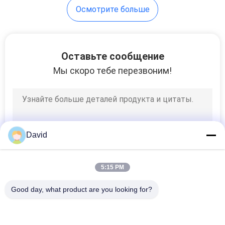
Осмотрите больше
10
Набивка кольца
Оставьте сообщение
уплотнения
Мы скоро тебе перезвоним!
17
David
Азбест
5:15 PM
освобождает
Good day, what product are you looking for?
обкладку тормоза
Популярные категории
Все