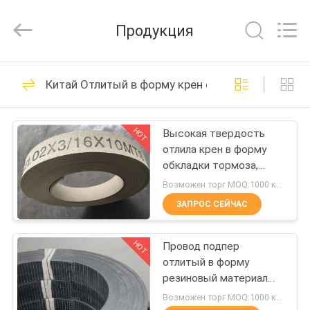
Zhengzhou
Kebona
Industry
Продукция
Co.,
Ltd.
All
Rights
Reserved.
ДОМ
42
Китай Отлитый в форму крен обкладки тормоза
Крен обкладки
ПРОДУКТЫ
тормоза
HOT
Высокая твердость
отлила крен в форму
О
обкладки тормоза,
НАС
синтетическую
Возможен торг MOQ:1000 килограммов
резиновую обкладку
ЗАПРОС СЕЙЧАС
тормоза брашпиля
23
ПУТЕШЕСТВИЕ
Подкладка крена
HOT
Провод подпер
ФАБРИКИ
отлитый в форму
тормоза
резиновый материал
ПРОВЕРКА
обкладки тормоза с
Возможен торг MOQ:1000 килограммов