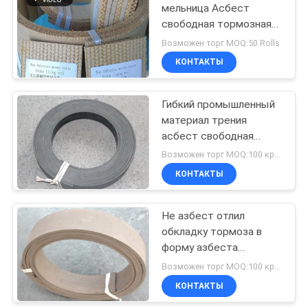
мельница Асбест
свободная тормозная
10
подкладка для
Возможен торг MOQ:50 Rolls
строительных машин
Набивка кольца
КОНТАКТЫ
уплотнения
Гибкий промышленный
материал трения
асбест свободная
тормозная оболочка
Возможен торг MOQ:100 кренов
ролл формовки
КОНТАКТЫ
17
Азбест
Не азбест отлил
обкладку тормоза в
освобождает
форму азбеста
обкладку тормоза
свободную для легкой
Возможен торг MOQ:100 кренов
тележки
КОНТАКТЫ