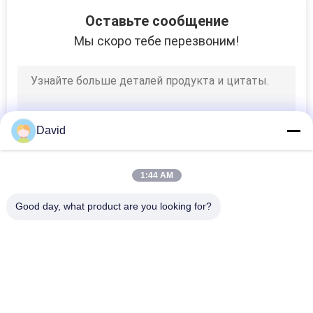
6
Оставьте сообщение
Материал трением
Мы скоро тебе перезвоним!
тормоза
David
15
1:44 AM
тормозные
Good day, what product are you looking for?
колодки
Популярные категории
Все
автомобиля
Крен Обкладки 
Подкладка Крена 
Тормоза
Тормоза
18