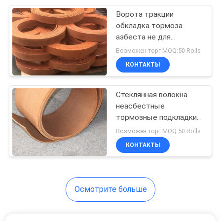
Ворота тракции
8
обкладка тормоза
Лист трением
азбеста не для
тракторов фермы
Возможен торг MOQ:50 Rolls
материальный
КОНТАКТЫ
Стеклянная волокна
неасбестные
тормозные подкладки
11
разрезаны на мелкие
Возможен торг MOQ:50 Rolls
Подкладка
кусочки тканевые
КОНТАКТЫ
тормозные подкладки
диапазона
тормоза
Осмотрите больше