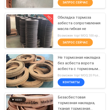
тканевая тормозная
КАЧЕСТВА
ЗАПРОС СЕЙЧАС
оболочка
HOT
Обкладка тормоза
СВЯЖИТЕСЬ
25
азбеста сопротивления
МЫ
масла гибкая не
Сплетенный крен
Возможен торг MOQ:100 кренов
обкладки тормоза
СПРОСИТЕ
ЗАПРОС СЕЙЧАС
ЦИТАТУ
Не тормозная накладка
без асбеста ворота
КАРТА
асбеста с тормозными
34
САЙТА
накладками из латунной
Возможен торг MOQ:20 Ролльс
проволоки
Материал блока
КОНТАКТЫ
сплетенными лебедкой
PRIVACY
тормоза
Безасбестовая
POLICY
тормозная накладка,
тканая тормозная