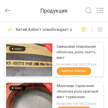
Zhengzhou
Kebona
Industry
Продукция
Co.,
Ltd.
All
Rights
Reserved.
ДОМ
42
Китай Азбест освобождает обкладку тормоза
Крен обкладки
ПРОДУКТЫ
тормоза
HOT
Свинцовая спиральная
оболочка, ролл, скотч,
О
винт
НАС
Возможен торг MOQ:20 кренов
ЗАПРОС СЕЙЧАС
23
ПУТЕШЕСТВИЕ
Подкладка крена
HOT
Молочная тормозная
ФАБРИКИ
оболочка ролл красный
тормоза
винт тормозная
ПРОВЕРКА
оболочка заземленная
Возможен торг MOQ:20 кренов