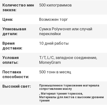
КАЧЕСТВА
Количество мин
500 килограммов
заказа:
СВЯЖИТЕСЬ
Цена:
Возможен торг
МЫ
Упаковывая
Сумка Polywoven или случай
детали:
переклейки
СПРОСИТЕ
Время
10 дней работы
доставки:
ЦИТАТУ
Условия
T/T, L/C, западное соединение,
оплаты:
MoneyGram
КАРТА
Поставка
500 тонн в месяц
САЙТА
способности:
Высокий свет:
Промышленное торможение материала
PRIVACY
сопротивление маслу
,
,
Материал трения тормозов
POLICY
Материалы для листов с высоким уровнем
трения