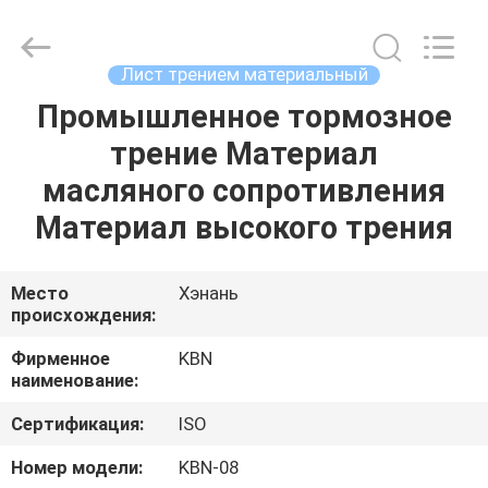
Zhengzhou
Kebona
Industry
Co.,
Ltd.
Лист трением материальный
All
Rights
Reserved.
Промышленное тормозное
ДОМ
трение Материал
ПРОДУКТЫ
масляного сопротивления
Материал высокого трения
О
НАС
Место
Хэнань
происхождения:
ПУТЕШЕСТВИЕ
Фирменное
KBN
наименование:
ФАБРИКИ
Сертификация:
ISO
ПРОВЕРКА
Номер модели:
KBN-08