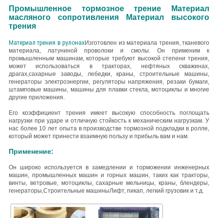
Промышленное тормозное трение Материал
масляного сопротивления Материал высокого
трения
Материал трения в рулонах
Изготовлен из материала трения, тканевого
материала, латуниной проволоки и смолы. Он применим к
промышленным машинам, которые требуют высокой степени трения,
может использоваться в тракторах, нефтяных скважинах,
драгах,сахарные заводы, лебедки, краны, строительные машины,
генераторы электроэнергии, регуляторы напряжения, резаки бумаги,
штамповые машины, машины для плавки стекла, мотоциклы и многие
другие приложения.
Его коэффициент трения имеет высокую способность поглощать
нагрузки при ударе и отличную стойкость к механическим нагрузкам.
У
нас более 10 лет опыта в производстве тормозной подкладки в ролле,
который может принести взаимную пользу и прибыль вам и нам.
Применение:
Он широко используется в замедлении и торможении инженерных
машин, промышленных машин и горных машин, таких как тракторы,
винты, ветровые, мотоциклы, сахарные мельницы, краны, блендеры,
генераторы,Строительные машиныЛифт, пикап, легкий грузовик и т.д.