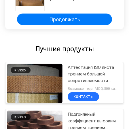
сопротивления Материал
высокого трения
Продолжать
Лучшие продукты
Аттестация ISO листа
трением большой
сопротивляемости
ударам материальная
Возможен торг MOQ:500 килограммов
КОНТАКТЫ
Подгонянный
коэффициент высоким
трением трением