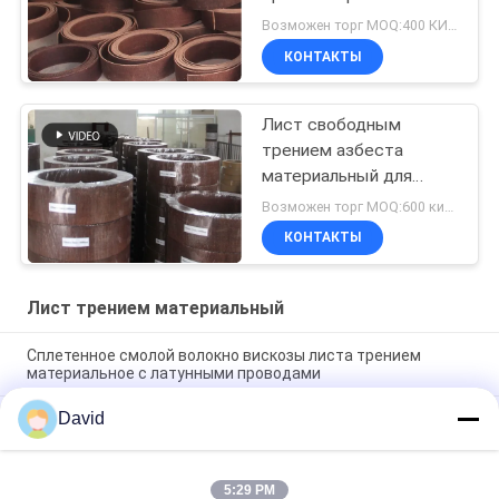
азбеста размера не
Возможен торг MOQ:400 КИЛОГРАММОВ
материальный
КОНТАКТЫ
Лист свободным
трением азбеста
материальный для
строительной техники
Возможен торг MOQ:600 килограммов
КОНТАКТЫ
Лист трением материальный
Сплетенное смолой волокно вискозы листа трением
материальное с латунными проводами
David
Трение листа трением трактора ворота брашпиля
материальное выравнивая высокую цепкость
Подгонянный сформируйте обкладки тормоза
5:29 PM