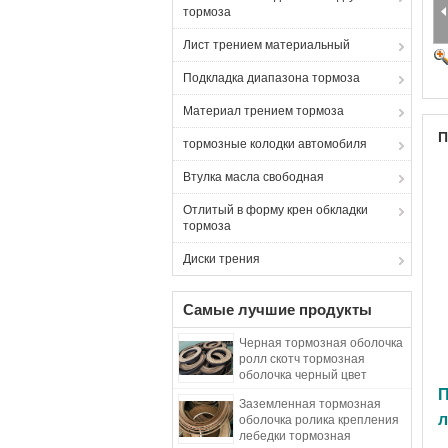
тормоза
Лист трением материальный
Подкладка диапазона тормоза
Материал трением тормоза
П
тормозные колодки автомобиля
Втулка масла свободная
Отлитый в форму крен обкладки
тормоза
Диски трения
Самые лучшие продукты
Черная тормозная оболочка
ролл скотч тормозная
оболочка черный цвет
тканевая тормозная
Заземленная тормозная
оболочка
л
оболочка ролика крепления
лебедки тормозная