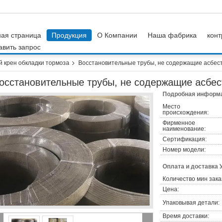
ная страница
Продукция
О Компании
Наша фабрика
конт
авить запрос
 крен обкладки тормоза
Восстановительные трубы, не содержащие асбес
осстановительные трубы, не содержащие асбес
Подробная информа
Место
происхождения:
Фирменное
наименование:
Сертификация:
Номер модели:
Оплата и доставка 
Количество мин зака
Цена:
Упаковывая детали:
Время доставки: