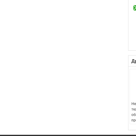
Д
Не
тк
об
пр
м
Fr