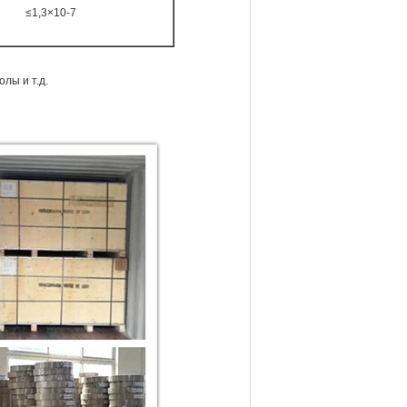
≤1,3×10-7
лы и т.д.