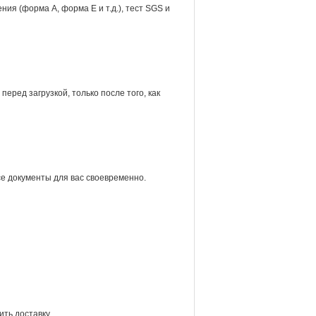
ия (форма А, форма Е и т.д.), тест SGS и
еред загрузкой, только после того, как
е документы для вас своевременно.
ть доставку.