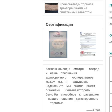
оболочка измельченная
Крен обкладки тормоза
тканевая тормозная
П
трактора гибким не
оболочка
м
сплетенный азбестом
п
з
Сертификация
О
д
У
Как ваш клиент, я смотря вперед
к наше отношения
долгосрочного кооперативное
между мы. я задушевно
надеюсь что мы смогло имеет
обменами больше которого
было бы способное к расширяет
наши отношения двухстороннего
торговые.
—— Стив