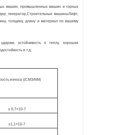
ных машин, промышленных машин и горных
лендер, генератор,Строительные машиныЛифт,
рину, толщину, длину и материал по вашему
 ударам, устойчивость к теплу, хорошая
достойкость и т.д.
рость износа ((CM3/NM)
≤ 0,7×10-7
≤1,1×10-7