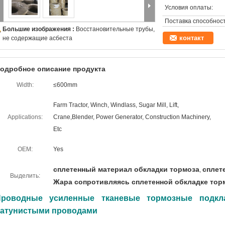
Условия оплаты:
Поставка способност
Большие изображения :
Восстановительные трубы,
контакт
не содержащие асбеста
одробное описание продукта
Width:
≤600mm
Farm Tractor, Winch, Windlass, Sugar Mill, Lift,
Applications:
Crane,Blender, Power Generator, Construction Machinery,
Etc
OEM:
Yes
сплетенный материал обкладки тормоза
сплет
,
Выделить:
Жара сопротивляясь сплетенной обкладке тор
Проводные усиленные тканевые тормозные подкла
атунистыми проводами