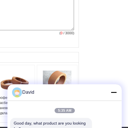
(
0
/ 3000)
David
рофессиональные
Высокая прочность
асбестовые
неасбестовая ткань
аневые тормозные
тормозная оболочка
5:35 AM
дкладки
ролл ветровое стекло
ee samples:
Yes
Упорный тормоз
Good day, what product are you looking 
EM:
Yes
Ширина:
≤ 600 мм