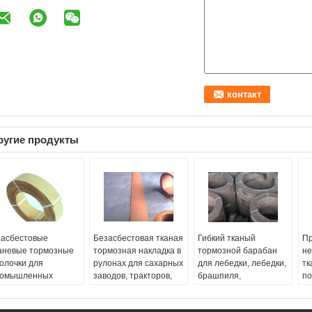
ругие продукты
асбестовые
Безасбестовая тканая
Гибкий тканый
П
аневые тормозные
тормозная накладка в
тормозной барабан
не
олочки для
рулонах для сахарных
для лебедки, лебедки,
тк
омышленных
заводов, тракторов,
брашпиля,
по
ашин
кранов, подъемников
подъемника, буровой
Fr
ee samples:
Yes
и лифтов
установки
O