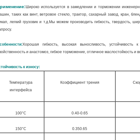
рименение:
Широко используется в замедлении и торможении инженер
ашин, таких как винт, ветровое стекло, трактор, сахарный завод, кран, б
икап, легкий грузовик и т.д.
Мы можем производить гибкость, твердость, ши
апросу.
собенности:
Хорошая гибкость, высокая выносливость, устойчивость к
войственность и анастомоз, гибкое торможение, отличное маслостойкость и во
стойчивость к износу:
Температура
Коэффициент трения
Ско
интерфейса
100°С
0.40-0.65
150°С
0.350.65