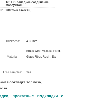
T/T, L/C, западное соединение,
MoneyGram
и:
900 тонн в месяц
Thickness:
4-35mm
Brass Wire, Viscose Fiber,
Material:
Glass Fiber, Resin, Etc
Free samples:
Yes
енная обкладка тормоза
,
моза
дки, прокатные подкладки с