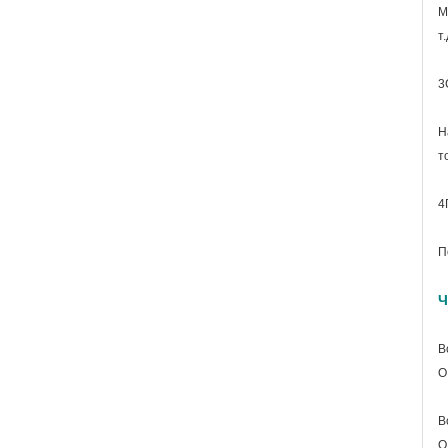
М
т.
3
Н
т
4
П
Ч
В
О
В
О