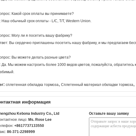
опрос: Какой срок оплаты вы принимаете?
: Наш обычный срок оплаты - L/C, T/T, Western Union.
опрос: Могу ли я посетить вашу фабрику?
твет: Вы сердечно приглашены посетить нашу фабрику, и мы предлагаем бес
опрос: Вы можете делать разные цвета?
: Да. Мы можем настроить более 1000 видов цветов, пожалуйста, обратитесь 
юбимый.
,
,
ег:
сплетенная обкладка тормоза
Сплетенный материал обкладки тормоза
онтактная информация
hengzhou Kebona Industry Co., Ltd
Оставьте вашу заявку
онтактное лицо:
Ms. Rose Lee
елефон:
+8617737133550
акс:
86-371-2298999