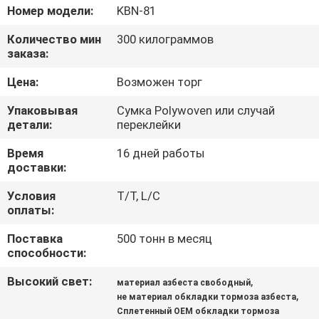
КАЧЕСТВА
Номер модели:
KBN-81
Количество мин
300 килограммов
СВЯЖИТЕСЬ
заказа:
МЫ
Цена:
Возможен торг
Упаковывая
Сумка Polywoven или случай
СПРОСИТЕ
детали:
переклейки
ЦИТАТУ
Время
16 дней работы
доставки:
КАРТА
Условия
T/T, L/C
оплаты:
САЙТА
Поставка
500 тонн в месяц
способности:
PRIVACY
Высокий свет:
,
материал азбеста свободный
POLICY
,
не материал обкладки тормоза азбеста
Сплетенный OEM обкладки тормоза