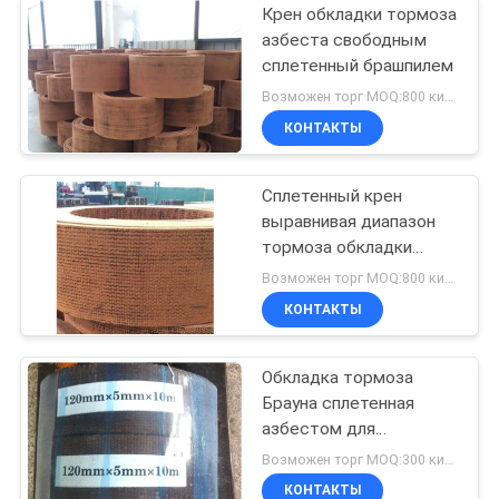
Крен обкладки тормоза
азбеста свободным
сплетенный брашпилем
Возможен торг MOQ:800 килограммов
КОНТАКТЫ
Сплетенный крен
выравнивая диапазон
тормоза обкладки
тормоза машины
Возможен торг MOQ:800 килограммов
инженера сплетенный
КОНТАКТЫ
воротом материальный
Обкладка тормоза
Брауна сплетенная
азбестом для
машинного
Возможен торг MOQ:300 килограммов
оборудования
КОНТАКТЫ