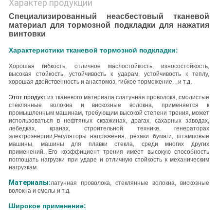
Характер продукции
Специализированный неасбестовый тканевой
материал для тормозной подкладки для нажатия
винтовки
Характеристики тканевой тормозной подкладки:
Хорошая гибкость, отличное маслостойкость, износостойкость,
высокая стойкость, устойчивость к ударам, устойчивость к теплу,
хорошая двойственность и анастомоз, гибкое торможение, , и т.д.
Этот продукт
из тканевого материала с
латунная проволока, смолистые
стеклянные волокна и вискозные волокна
, применяется к
промышленным машинам, требующим высокой степени трения, может
использоваться в нефтяных скважинах, драгах, сахарных заводах,
лебедках, кранах, строительной технике, генераторах
электроэнергии,Регуляторы напряжения, резаки бумаги, штамповые
машины, машины для плавки стекла, среди многих других
применений.
Его коэффициент трения имеет высокую способность
поглощать нагрузки при ударе и отличную стойкость к механическим
нагрузкам.
Материалы:
латунная проволока, стеклянные волокна, вискозные
волокна и смолы и т.д.
Широкое применение: