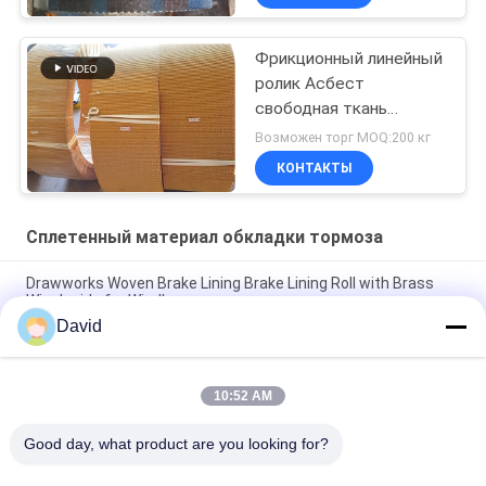
конструкции морского
Фрикционный линейный
ролик Асбест
свободная ткань
тормозная оболочка
Возможен торг MOQ:200 кг
тормозная линейная
КОНТАКТЫ
ролка Фрикционный
ролик
Сплетенный материал обкладки тормоза
Drawworks Woven Brake Lining Brake Lining Roll with Brass
Wire Inside for Windlass
David
Машины для скрепления локомотива с тканей
Тканый материал тормозной накладки для
10:52 AM
сельскохозяйственных тракторов, предлагаемый OEM,
тормозная накладка индивидуальной толщины
Good day, what product are you looking for?
Популярные категории
Все