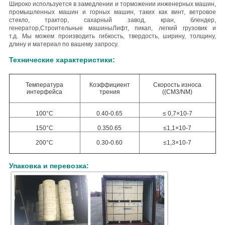
Широко используется в замедлении и торможении инженерных машин,
промышленных машин и горных машин, таких как винт, ветровое
стекло, трактор, сахарный завод, кран, блендер,
генератор,Строительные машиныЛифт, пикап, легкий грузовик и
т.д.
Мы можем производить гибкость, твердость, ширину, толщину,
длину и материал по вашему запросу.
Технические характеристики:
Температура
Коэффициент
Скорость износа
интерфейса
трения
((CM3/NM)
100°С
0.40-0.65
≤ 0,7×10-7
150°С
0.350.65
≤1,1×10-7
200°С
0.30-0.60
≤1,3×10-7
Упаковка и перевозка: