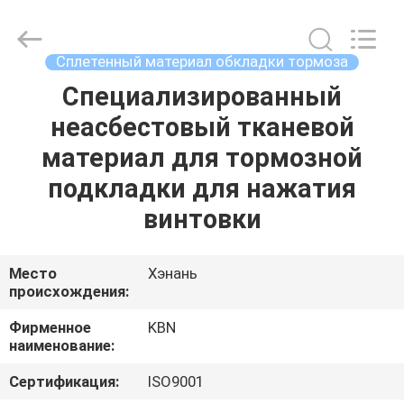
Zhengzhou
Kebona
Industry
Co.,
Ltd.
Сплетенный материал обкладки тормоза
All
Rights
Reserved.
Специализированный
ДОМ
неасбестовый тканевой
ПРОДУКТЫ
материал для тормозной
подкладки для нажатия
О
винтовки
НАС
Место
Хэнань
происхождения:
ПУТЕШЕСТВИЕ
ФАБРИКИ
Фирменное
KBN
наименование:
ПРОВЕРКА
Сертификация:
ISO9001