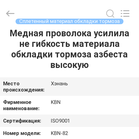
Zhengzhou
Kebona
Industry
Co.,
Ltd.
Сплетенный материал обкладки тормоза
All
Rights
Reserved.
Медная проволока усилила
ДОМ
не гибкость материала
ПРОДУКТЫ
обкладки тормоза азбеста
высокую
О
НАС
Место
Хэнань
происхождения:
ПУТЕШЕСТВИЕ
Фирменное
KBN
наименование:
ФАБРИКИ
Сертификация:
ISO9001
ПРОВЕРКА
Номер модели:
KBN-82