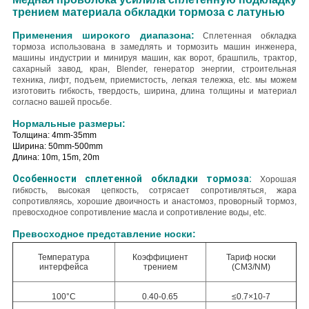
трением материала обкладки тормоза с латунью
Применения широкого диапазона:
Сплетенная обкладка
тормоза использована в замедлять и тормозить машин инженера,
машины индустрии и минируя машин, как ворот, брашпиль, трактор,
сахарный завод, кран, Blender, генератор энергии, строительная
техника, лифт, подъем, приемистость, легкая тележка, etc.
мы можем
изготовить гибкость, твердость, ширина, длина толщины и материал
согласно вашей просьбе.
Нормальные размеры:
Толщина: 4mm-35mm
Ширина: 50mm-500mm
Длина: 10m, 15m, 20m
Особенности сплетенной обкладки тормоза:
Хорошая
гибкость, высокая цепкость, сотрясает сопротивляться, жара
сопротивляясь, хорошие двоичность и анастомоз, проворный тормоз,
превосходное сопротивление масла и сопротивление воды, etc.
Превосходное представление носки:
Температура
Коэффициент
Тариф носки
интерфейса
трением
(CM3/NM)
100°C
0.40-0.65
≤0.7×10-7