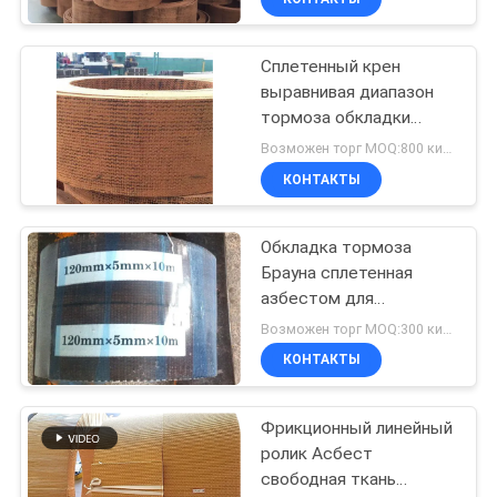
Сплетенный крен
выравнивая диапазон
тормоза обкладки
тормоза машины
Возможен торг MOQ:800 килограммов
инженера сплетенный
КОНТАКТЫ
воротом материальный
Обкладка тормоза
Брауна сплетенная
азбестом для
машинного
Возможен торг MOQ:300 килограммов
оборудования
КОНТАКТЫ
конструкции морского
Фрикционный линейный
ролик Асбест
свободная ткань