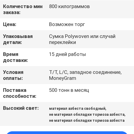
КАЧЕСТВА
Количество мин
800 килограммов
заказа:
СВЯЖИТЕСЬ
Цена:
Возможен торг
МЫ
Упаковывая
Сумка Polywoven или случай
детали:
переклейки
СПРОСИТЕ
Время
15 дней работы
доставки:
ЦИТАТУ
Условия
T/T, L/C, западное соединение,
оплаты:
MoneyGram
КАРТА
Поставка
500 тонн в месяц
САЙТА
способности:
Высокий свет:
,
материал азбеста свободный
PRIVACY
,
не материал обкладки тормоза азбеста
POLICY
не материал обкладки тормоза азбеста