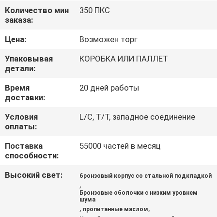
КАЧЕСТВА
Количество мин
350 ПКС
заказа:
СВЯЖИТЕСЬ
Цена:
Возможен торг
МЫ
Упаковывая
КОРОБКА ИЛИ ПАЛЛЕТ
детали:
СПРОСИТЕ
Время
20 дней работы
доставки:
ЦИТАТУ
Условия
L/C, T/T, западное соединение
оплаты:
КАРТА
Поставка
55000 частей в месяц
САЙТА
способности:
Высокий свет:
бронзовый корпус со стальной подкладкой
PRIVACY
,
POLICY
Бронзовые оболочки с низким уровнем
шума
,
,
пропитанные маслом