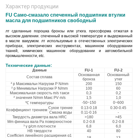
Характер продукции
FU Само-смазало спеченный подшипник втулки
масла для подшипников свободный
лт сделанные порошка бронзы или утюга. прессформа отжатая в
высоком давлении. спеченный в высокой температуре и выдержанный
в масле вакуумом. лт используемые в отечественных электрических
приборах, электрических инструментах, машинном оборудовании
тканей, химических машинном оборудовании и автомобильной
промышленности, etc.
Технические данные:
Данные
FU-1
FU-2
Основанная
Основанный
Состав сплава
бронза
утюг
² p Максимальн Нагрузки P N/mm
200
150
² p Минимальн Нагрузки P N/mm
100
60
Максимальная скорость m/s такси
0,3
0,2
² значения N/mm Макс PV·m/s
1,5
1,0
-50~150
0~600
℃ температуры
Сухое трение
0.13-0.18
0.30-0.45
Коэффициент трением
Смазка воды
0.11-0.16
-
Твердость диаметра вала HRC
>180
>45
Μm финиша вала Ра поверхностное
0.2-0.8
0.2-0.8
³ γ g/cm плотности
6,8
6,0
HB твердости
40
80
Coefficien линейного расширения α1
18
13