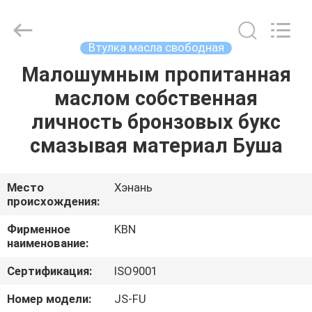
Zhengzhou
Kebona
Industry
Co.,
Ltd.
Втулка масла свободная
All
Rights
Reserved.
Малошумным пропитанная
ДОМ
маслом собственная
ПРОДУКТЫ
личность бронзовых букс
смазывая материал Буша
О
НАС
Место
Хэнань
происхождения:
ПУТЕШЕСТВИЕ
Фирменное
KBN
наименование:
ФАБРИКИ
Сертификация:
ISO9001
ПРОВЕРКА
Номер модели:
JS-FU