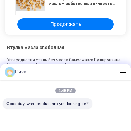
маслом собственная личность
бронзовых букс смазывая
материал Буша
Продолжать
Втулка масла свободная
Углеродистая сталь без масла Самосмазка Буширование
Сухое бегство Буширование Сопротивление износу
David
Противоизносные безмасляные оболочки с ПТФЕ
Бронзовые оболочки Бронзовые сетки с ПТФЕ оболочками
1:40 PM
Бросая применение автомобиля бронзовой буксы
материальное малошумное
Good day, what product are you looking for?
Популярные категории
Все