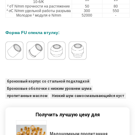
10-6/K
² σT N/mm прочности на растяжение
50
80
² σC N/mm удельной работы разрыва
300
550
Молодое ² модуля e N/mm
52000
-
Форма FU спекла втулку:
бронзовый корпус со стальной подкладкой
Бронзовые оболочки с низким уровнем шума
пропитанные маслом
Низкий шум самосмазывающийся куст
Получить лучшую цену для
Малошумным пропитанная