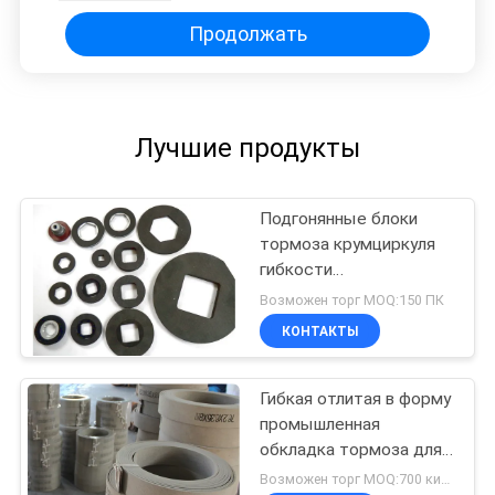
Продолжать
Лучшие продукты
Подгонянные блоки
тормоза крумциркуля
гибкости
промышленной
Возможен торг MOQ:150 ПК
обкладки тормоза
КОНТАКТЫ
высокие
Гибкая отлитая в форму
промышленная
обкладка тормоза для
мотоцикла
Возможен торг MOQ:700 килограммов