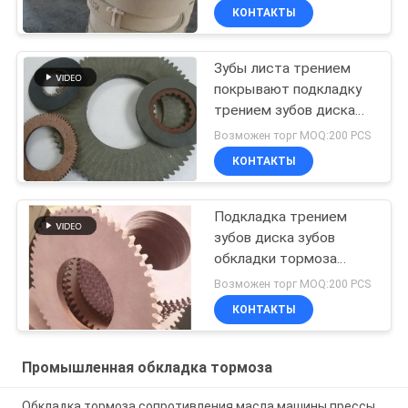
приемистости легкой
КОНТАКТЫ
тележки
Зубы листа трением
покрывают подкладку
трением зубов диска
зубов обкладки
Возможен торг MOQ:200 PCS
тормоза зубов
КОНТАКТЫ
Подкладка трением
зубов диска зубов
обкладки тормоза
зубов тормозной
Возможен торг MOQ:200 PCS
шайбы листа трением
КОНТАКТЫ
Промышленная обкладка тормоза
Обкладка тормоза сопротивления масла машины прессы