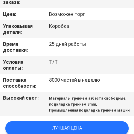
заказа:
КАЧЕСТВА
Цена:
Возможен торг
СВЯЖИТЕСЬ
Упаковывая
Коробка
МЫ
детали:
Время
25 дней работы
доставки:
СПРОСИТЕ
ЦИТАТУ
Условия
T/T
оплаты:
Поставка
8000 частей в неделю
КАРТА
способности:
САЙТА
Высокий свет:
,
Материалы трением азбеста свободные
,
подкладка трением 3mm
PRIVACY
Промышленная подкладка трением машин
POLICY
ЛУЧШАЯ ЦЕНА