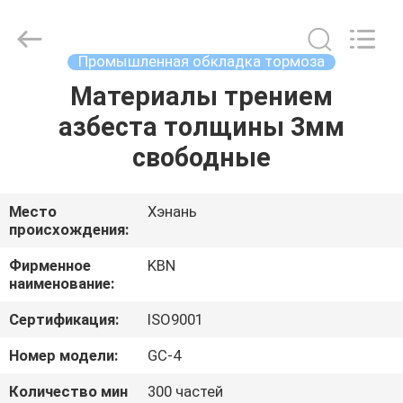
Zhengzhou
Kebona
Industry
Co.,
Ltd.
Промышленная обкладка тормоза
All
Rights
Reserved.
Материалы трением
ДОМ
азбеста толщины 3мм
ПРОДУКТЫ
свободные
О
Место
Хэнань
происхождения:
НАС
Фирменное
KBN
наименование:
ПУТЕШЕСТВИЕ
Сертификация:
ISO9001
ФАБРИКИ
Номер модели:
GC-4
ПРОВЕРКА
Количество мин
300 частей