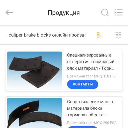
Zhengzhou
Kebona
Industry
Продукция
Co.,
Ltd.
All
Rights
Reserved.
ДОМ
caliper brake blocks онлайн производство
ПРОДУКТЫ
Специализированные
отверстия тормозный
О
блок материал / Горные
НАС
машины калибр
Возможен торг MOQ:150 ПК
тормозные блоки
КОНТАКТЫ
ПУТЕШЕСТВИЕ
Сопротивление масла
ФАБРИКИ
материала блока
тормоза азбеста
ПРОВЕРКА
свободное для коперов
Возможен торг MOQ:200 PCS