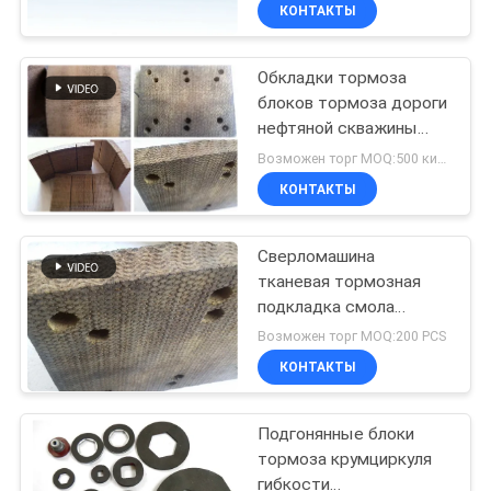
КАЧЕСТВА
КОНТАКТЫ
Обкладки тормоза
СВЯЖИТЕСЬ
блоков тормоза дороги
МЫ
нефтяной скважины
сверля сплетенные для
Возможен торг MOQ:500 килограммов
сверля машин
СПРОСИТЕ
КОНТАКТЫ
ЦИТАТУ
Сверломашина
тканевая тормозная
КАРТА
подкладка смола
САЙТА
тормозные блоки для
Возможен торг MOQ:200 PCS
нефтяной скважины
КОНТАКТЫ
буровой установки
PRIVACY
Подгонянные блоки
POLICY
тормоза крумциркуля
гибкости