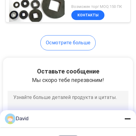
промышленной
Возможен торг MOQ:150 ПК
обкладки тормоза
КОНТАКТЫ
высокие
Осмотрите больше
Оставьте сообщение
Мы скоро тебе перезвоним!
David