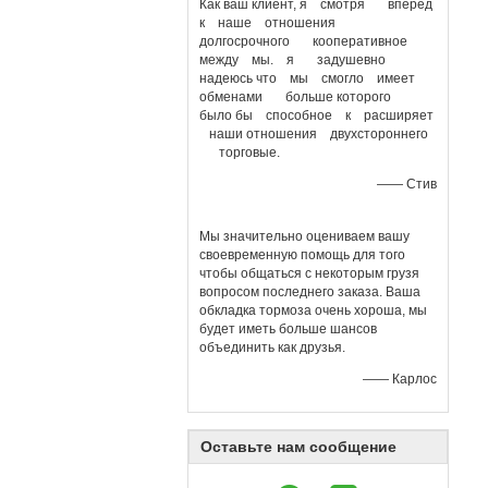
Как ваш клиент, я смотря вперед
к наше отношения
долгосрочного кооперативное
между мы. я задушевно
надеюсь что мы смогло имеет
обменами больше которого
было бы способное к расширяет
наши отношения двухстороннего
торговые.
—— Стив
Мы значительно оцениваем вашу
своевременную помощь для того
чтобы общаться с некоторым грузя
вопросом последнего заказа. Ваша
обкладка тормоза очень хороша, мы
будет иметь больше шансов
объединить как друзья.
—— Карлос
Оставьте нам сообщение