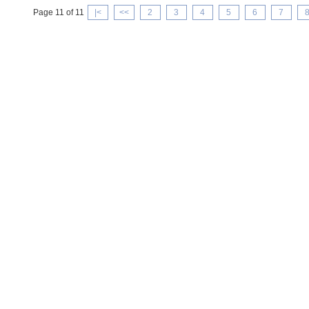
Page 11 of 11
|<
<<
2
3
4
5
6
7