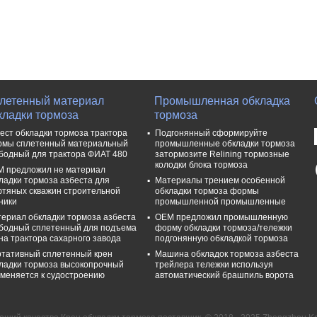
летенный материал
Промышленная обкладка
кладки тормоза
тормоза
ест обкладки тормоза трактора
Подгонянный сформируйте
мы сплетенный материальный
промышленные обкладки тормоза
бодный для трактора ФИАТ 480
затормозите Relining тормозные
колодки блока тормоза
 предложил не материал
ладки тормоза азбеста для
Материалы трением особенной
тяных скважин строительной
обкладки тормоза формы
ники
промышленной промышленные
ериал обкладки тормоза азбеста
OEM предложил промышленную
бодный сплетенный для подъема
форму обкладки тормоза/тележки
на трактора сахарного завода
подгонянную обкладкой тормоза
тативный сплетенный крен
Машина обкладок тормоза азбеста
ладки тормоза высокопрочный
трейлера тележки используя
меняется к судостроению
автоматический брашпиль ворота