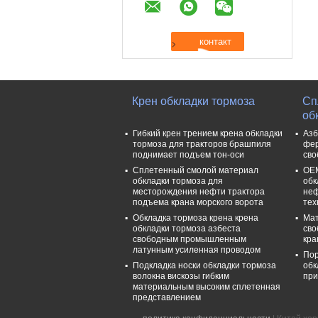
Крен обкладки тормоза
Сп
об
Гибкий крен трением крена обкладки
Азб
тормоза для тракторов брашпиля
фер
поднимает подъем тон-оси
сво
Сплетенный смолой материал
OEM
обкладки тормоза для
обк
месторождения нефти трактора
неф
подъема крана морского ворота
тех
Обкладка тормоза крена крена
Мат
обкладки тормоза азбеста
сво
свободным промышленным
кра
латунным усиленная проводом
Пор
Подкладка носки обкладки тормоза
обк
волокна вискозы гибким
при
материальным высоким сплетенная
представлением