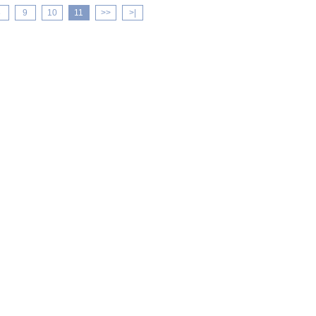
8
9
10
11
>>
>|