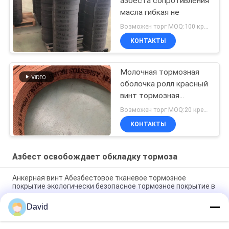
азбеста сопротивления
масла гибкая не
Возможен торг MOQ:100 кренов
КОНТАКТЫ
Молочная тормозная
оболочка ролл красный
винт тормозная
оболочка заземленная
Возможен торг MOQ:20 кренов
тканевая тормозная
КОНТАКТЫ
оболочка
Азбест освобождает обкладку тормоза
Анкерная винт Абезбестовое тканевое тормозное
покрытие экологически безопасное тормозное покрытие в
ролике
David
Уиндласс Сахарная мельница Асбест свободная
тормозная подкладка для строительных машин