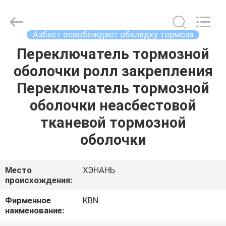
Zhengzhou
Kebona
Industry
Co.,
Ltd.
Азбест освобождает обкладку тормоза
All
Rights
Reserved.
Переключатель тормозной
ДОМ
оболочки ролл закрепления
ПРОДУКТЫ
Переключатель тормозной
оболочки неасбестовой
О
тканевой тормозной
НАС
оболочки
ПУТЕШЕСТВИЕ
Место
ХЭНАНЬ
происхождения:
ФАБРИКИ
Фирменное
KBN
наименование:
ПРОВЕРКА