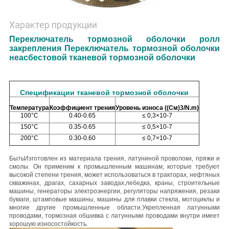
Характер продукции
Переключатель тормозной оболочки ролл
закрепления Переключатель тормозной оболочки
неасбестовой тканевой тормозной оболочки
Спецификации тканевой тормозной оболочки
Температура
Коэффициент трения
Уровень износа ((См)
3/N.m)
100°С
0.40-0.65
≤ 0,3×10-7
150°С
0.35-0.65
≤ 0,5×10-7
200°С
0.30-0.60
≤ 0,7×10-7
Быть
Изготовлен из материала трения, латуниной проволоки, пряжи и
смолы. Он применим к промышленным машинам, которые требуют
высокой степени трения, может использоваться в тракторах, нефтяных
скважинах, драгах, сахарных заводах,лебедка, краны, строительные
машины, генераторы электроэнергии, регуляторы напряжения, резаки
бумаги, штамповые машины, машины для плавки стекла, мотоциклы и
многие другие промышленные области.
Укрепленная латунными
проводами, тормозная обшивка с латунными проводами внутри имеет
хорошую износостойкость.