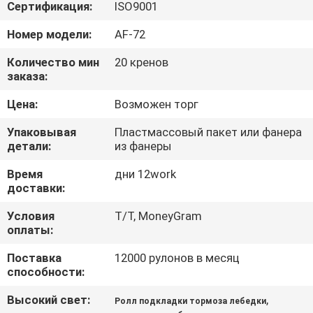
КАЧЕСТВА
Сертификация:
ISO9001
Номер модели:
AF-72
СВЯЖИТЕСЬ
Количество мин
20 кренов
МЫ
заказа:
Цена:
Возможен торг
СПРОСИТЕ
Упаковывая
Пластмассовый пакет или фанера
ЦИТАТУ
детали:
из фанеры
Время
дни 12work
КАРТА
доставки:
САЙТА
Условия
T/T, MoneyGram
оплаты:
PRIVACY
Поставка
12000 рулонов в месяц
способности:
POLICY
Высокий свет:
,
Ролл подкладки тормоза лебедки