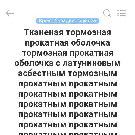
Zhengzhou
Kebona
Industry
Co.,
Ltd.
Крен обкладки тормоза
All
Rights
Reserved.
Тканеная тормозная
ДОМ
прокатная оболочка
ПРОДУКТЫ
тормозная прокатная
оболочка с латуниновым
О
асбестным тормозным
НАС
прокатным прокатным
прокатным прокатным
ПУТЕШЕСТВИЕ
прокатным прокатным
ФАБРИКИ
прокатным прокатным
прокатным прокатным
ПРОВЕРКА
прокатным прокатным