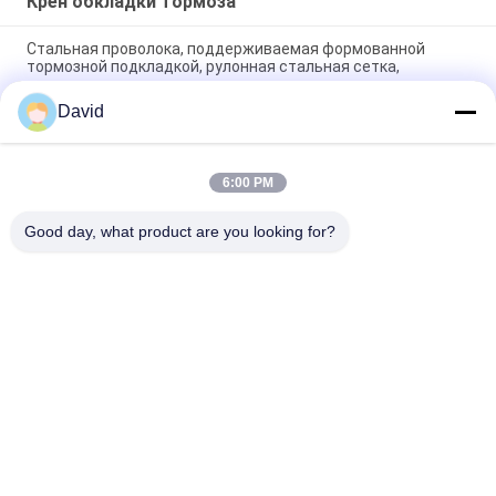
Крен обкладки тормоза
Стальная проволока, поддерживаемая формованной
тормозной подкладкой, рулонная стальная сетка,
усиленная резиновая тормозная подкладка
David
High Temperature Range -40C To 300C Brake Lining Roll with
ISO9001 Certification and 2mm Thickness
6:00 PM
Automotive Brake System Friction Roll 100mm Width for
Smooth and Braking Experience
Good day, what product are you looking for?
Популярные категории
Все
Крен Обкладки 
Подкладка Крена 
Тормоза
Тормоза
Сплетенный Крен 
Материал Блока 
Обкладки Тормоза
Тормоза
Сплетенный 
Промышленная 
Материал 
Обкладка Тормоза