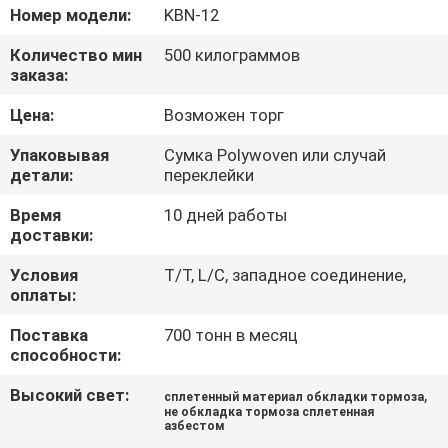
КАЧЕСТВА
Номер модели:
KBN-12
Количество мин
500 килограммов
СВЯЖИТЕСЬ
заказа:
МЫ
Цена:
Возможен торг
Упаковывая
Сумка Polywoven или случай
СПРОСИТЕ
детали:
переклейки
ЦИТАТУ
Время
10 дней работы
доставки:
КАРТА
Условия
T/T, L/C, западное соединение,
оплаты:
САЙТА
Поставка
700 тонн в месяц
способности:
PRIVACY
Высокий свет:
,
сплетенный материал обкладки тормоза
POLICY
не обкладка тормоза сплетенная
азбестом
,