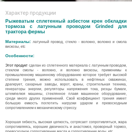
Характер продукции
Рыжеватым сплетенный азбестом крен обкладки
тормоза с латунным проводом Grinded для
трактора фермы
Материалы:
латунный провод, стекло - волокно, волокно и смола
вискозы, etc
Особенности:
Этот продукт
сделан из сплетенного материала с
латунным проводом,
стеклом смолы - волокно, и волокно вискозы
, применимы к
промышленному машинному оборудованию которое требует высокой
степени трения, можно использовать в нефтяных скважинах,
драгирует, сахарные заводы, ворот, краны, строительная техника,
генераторы энергии, регуляторы напряжения тока, резцы бумаги,
штемпелюя машины, стеклянное плавя машинное оборудование,
среди много других применений. Свой коэффициент трения имеет
большую емкость поглотить нагрузки ударом и превосходным
сопротивлением к механическому стрессу.
Хорошая гибкость, высокая цепкость, сотрясает сопротивляться, жара
сопротивляясь, хорошие двоичность и анастомоз, проворный тормоз,
превосходное сопротивление масла и сопротивление воды, etc.