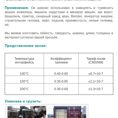
Применения:
Он широко использован в замедлять и тормозить
машин инженера, машины индустрии и минируя машин, как ворот,
брашпиль, трактор, сахарный завод, кран, Blender, генератор энергии,
строительная техника, лифт, подъем, приемистость, легкая тележка,
etc.
Мы можем изготовить гибкость, твердость, ширину, длину толщины и
материал согласно вашей просьбе.
Представление носки:
Температура
Коэффициент
Тариф носки
интерфейса
трением
(CM3/NM)
100°C
0.40-0.65
≤0.7×10-7
150°C
0.35-0.65
≤1.1×10-7
200°C
0.30-0.60
≤1.3×10-7
Упаковка и грузить: