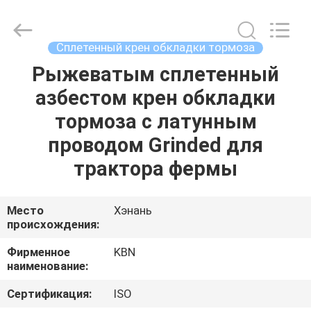
Zhengzhou
Kebona
Industry
Co.,
Ltd.
Сплетенный крен обкладки тормоза
All
Rights
Reserved.
Рыжеватым сплетенный
ДОМ
азбестом крен обкладки
ПРОДУКТЫ
тормоза с латунным
проводом Grinded для
О
трактора фермы
НАС
Место
Хэнань
происхождения:
ПУТЕШЕСТВИЕ
ФАБРИКИ
Фирменное
KBN
наименование:
ПРОВЕРКА
Сертификация:
ISO