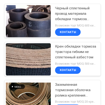
Черный сплетенный
провод материала
обкладки тормоза
промышленный
Возможен торг MOQ:600 килограммов
латунный усилил
КОНТАКТЫ
использование крана
Крен обкладки тормоза
трактора гибким не
сплетенный азбестом
Возможен торг MOQ:500 килограммов
КОНТАКТЫ
Заземленная
тормозная оболочка
ролика крепления
лебедки тормозная
Возможен торг MOQ:20 кренов