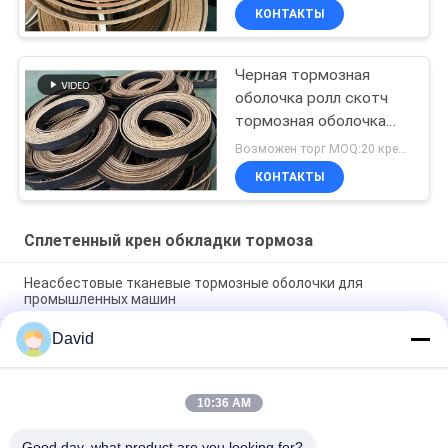
оболочка измельченная
КОНТАКТЫ
тканевая тормозная
оболочка
Черная тормозная
оболочка ролл скотч
тормозная оболочка
черный цвет тканевая
Возможен торг MOQ:20 кренов
тормозная оболочка
КОНТАКТЫ
Сплетенный крен обкладки тормоза
Неасбестовые тканевые тормозные оболочки для
промышленных машин
David
Безасбестовая тканая тормозная накладка в рулонах для
сахарных заводов, тракторов, кранов, подъемников и
лифтов
10:36 AM
Гибкий тканый тормозной барабан для лебедки, лебедки,
брашпиля, подъемника, буровой установки
Good day, what product are you looking for?