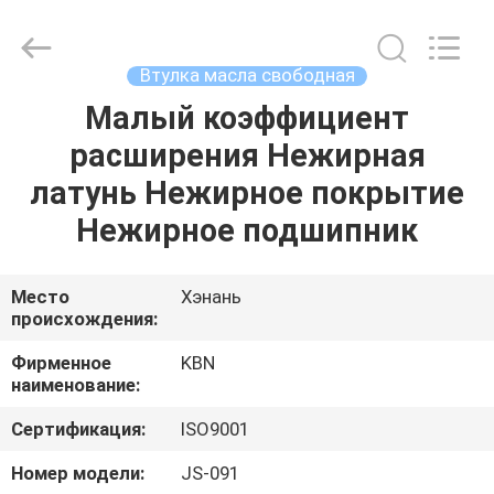
Zhengzhou
Kebona
Industry
Co.,
Ltd.
Втулка масла свободная
All
Rights
Reserved.
Малый коэффициент
ДОМ
расширения Нежирная
ПРОДУКТЫ
латунь Нежирное покрытие
Нежирное подшипник
О
НАС
Место
Хэнань
происхождения:
ПУТЕШЕСТВИЕ
Фирменное
KBN
наименование:
ФАБРИКИ
Сертификация:
ISO9001
ПРОВЕРКА
Номер модели:
JS-091