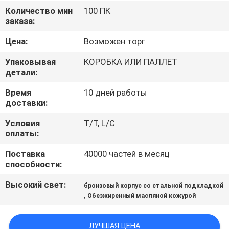
КАЧЕСТВА
Количество мин
100 ПК
заказа:
СВЯЖИТЕСЬ
Цена:
Возможен торг
МЫ
Упаковывая
КОРОБКА ИЛИ ПАЛЛЕТ
детали:
СПРОСИТЕ
Время
10 дней работы
доставки:
ЦИТАТУ
Условия
T/T, L/C
оплаты:
КАРТА
Поставка
40000 частей в месяц
САЙТА
способности:
Высокий свет:
бронзовый корпус со стальной подкладкой
PRIVACY
,
Обезжиренный масляной кожурой
POLICY
ЛУЧШАЯ ЦЕНА