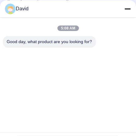
Сухое бегство Буширование Сопротивление износу
David
Противоизносные безмасляные оболочки с ПТФЕ
Бронзовые оболочки Бронзовые сетки с ПТФЕ оболочками
5:08 AM
Малошумным пропитанная маслом собственная личность
бронзовых букс смазывая материал Буша
Good day, what product are you looking for?
Популярные категории
Все
Крен Обкладки 
Подкладка Крена 
Тормоза
Тормоза
Сплетенный Крен 
Материал Блока 
Обкладки Тормоза
Тормоза
Сплетенный 
Промышленная 
Материал 
Обкладка Тормоза
Обкладки Тормоза
Набивка Кольца 
Азбест 
Уплотнения
Освобождает 