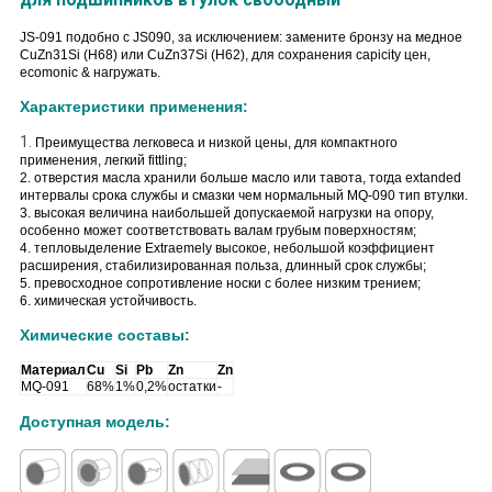
JS-091 подобно с JS090, за исключением: замените бронзу на медное
CuZn31Si (H68) или CuZn37Si (H62), для сохранения capicity цен,
ecomonic & нагружать.
Характеристики применения:
1.
Преимущества легковеса и низкой цены, для компактного
применения, легкий fittling;
2. отверстия масла хранили больше масло или тавота, тогда extanded
интервалы срока службы и смазки чем нормальный MQ-090 тип втулки.
3. высокая величина наибольшей допускаемой нагрузки на опору,
особенно может соответствовать валам грубым поверхностям;
4. тепловыделение Extraemely высокое, небольшой коэффициент
расширения, стабилизированная польза, длинный срок службы;
5. превосходное сопротивление носки с более низким трением;
6. химическая устойчивость.
Химические составы:
Материал
Cu
Si
Pb
Zn
Zn
MQ-091
68%
1%
0,2%
остатки
-
Доступная модель: