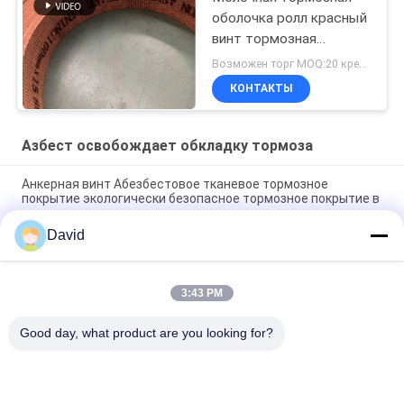
оболочка ролл красный
винт тормозная
оболочка заземленная
Возможен торг MOQ:20 кренов
тканевая тормозная
КОНТАКТЫ
оболочка
Азбест освобождает обкладку тормоза
Анкерная винт Абезбестовое тканевое тормозное
покрытие экологически безопасное тормозное покрытие в
ролике
David
Уиндласс Сахарная мельница Асбест свободная
тормозная подкладка для строительных машин
3:43 PM
Гибкий промышленный материал трения асбест свободная
тормозная оболочка ролл формовки
Good day, what product are you looking for?
Популярные категории
Все