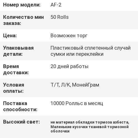
КАЧЕСТВА
Номер модели:
AF-2
Количество мин
50 Rolls
СВЯЖИТЕСЬ
заказа:
МЫ
Цена:
Возможен торг
Упаковывая
Пластиковый сплетенный случай
СПРОСИТЕ
детали:
сумки или переклейки
ЦИТАТУ
Время
20 дней работы
доставки:
КАРТА
Условия
Т/Т, Л/К, МонейГрам
оплаты:
САЙТА
Поставка
10000 Ролльс в месяц
способности:
PRIVACY
Высокий свет:
,
не материал обкладки тормоза азбеста
POLICY
Маленькие кусочки тканевой тормозной
оболочки
,