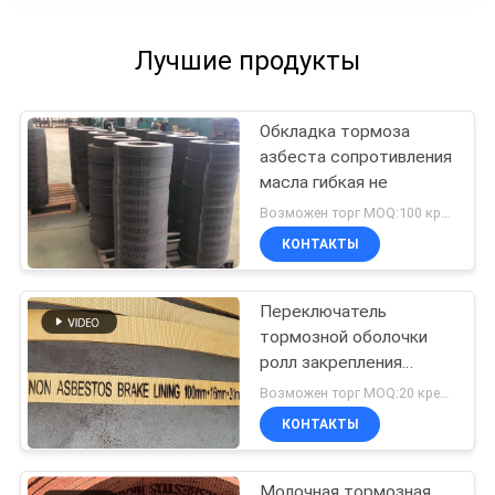
Лучшие продукты
Обкладка тормоза
азбеста сопротивления
масла гибкая не
Возможен торг MOQ:100 кренов
КОНТАКТЫ
Переключатель
тормозной оболочки
ролл закрепления
Переключатель
Возможен торг MOQ:20 кренов
тормозной оболочки
КОНТАКТЫ
неасбестовой тканевой
тормозной оболочки
Молочная тормозная