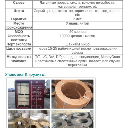
Сырье
Латунные провод, смола, волокно не-азбеста,
материалы трением, etc
Цвета
Серый цвет, рыжеватое, коричневое, желтое, черное,
etc
Гарантия
2 лет
Место
Хэнань, Китай
происхождения
MOQ
50 кренов
Способность
10000 кренов в месяц
поставки
Порт экспорта
Шанхай/Нинбо
Цикл поставки
через 15-25 рабочих дней после подтверждения
заказа
Метод оплаты
T/T, L/C, D/A, D/P, западное соединение, MoneyGram
Упаковка
Пластиковые сплетенные сумки, паллет, или случаи
переклейки
Упаковка & грузить: