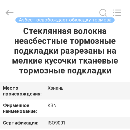
Zhengzhou
Kebona
Industry
Co.,
Ltd.
Азбест освобождает обкладку тормоза
All
Rights
Reserved.
Стеклянная волокна
ДОМ
неасбестные тормозные
ПРОДУКТЫ
подкладки разрезаны на
мелкие кусочки тканевые
О
тормозные подкладки
НАС
Место
Хэнань
происхождения:
ПУТЕШЕСТВИЕ
ФАБРИКИ
Фирменное
KBN
наименование:
ПРОВЕРКА
Сертификация:
ISO9001