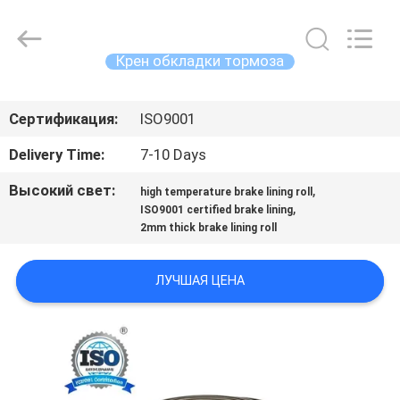
Zhengzhou
Kebona
Industry
Co.,
Ltd.
Крен обкладки тормоза
All
Rights
Reserved.
ДОМ
Сертификация:
ISO9001
ПРОДУКТЫ
Delivery Time:
7-10 Days
Высокий свет:
,
high temperature brake lining roll
О
,
ISO9001 certified brake lining
2mm thick brake lining roll
НАС
ЛУЧШАЯ ЦЕНА
ПУТЕШЕСТВИЕ
ФАБРИКИ
ПРОВЕРКА