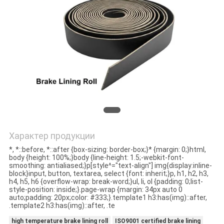
КАЧЕСТВА
СВЯЖИТЕСЬ
МЫ
СПРОСИТЕ
ЦИТАТУ
КАРТА
Характер продукции
*, *::before, *::after {box-sizing: border-box;}* {margin: 0;}html,
САЙТА
body {height: 100%;}body {line-height: 1.5;-webkit-font-
smoothing: antialiased;}p[style^="text-align"] img{display:inline-
block}input, button, textarea, select {font: inherit;}p, h1, h2, h3,
h4, h5, h6 {overflow-wrap: break-word;}ul, li, ol {padding: 0;list-
PRIVACY
style-position: inside;}.page-wrap {margin: 34px auto 0
auto;padding: 20px;color: #333;}.template1 h3:has(img)::after,
POLICY
.template2 h3:has(img)::after, .te
high temperature brake lining roll
ISO9001 certified brake lining