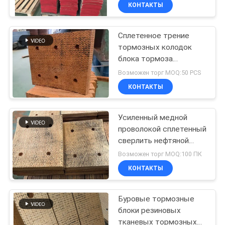
колодок блока тормоза
КАЧЕСТВА
КОНТАКТЫ
материальными
сплетенная
подкладками
Сплетенное трение
СВЯЖИТЕСЬ
тормозных колодок
МЫ
блока тормоза
материальное
Возможен торг MOQ:50 PCS
прокладывает
СПРОСИТЕ
КОНТАКТЫ
сплетенную обкладку
ЦИТАТУ
тормоза с
отверстиями
Усиленный медной
проволокой сплетенный
КАРТА
сверлить нефтяной
САЙТА
скважины блока
Возможен торг MOQ:100 ПК
тормоза
КОНТАКТЫ
PRIVACY
Буровые тормозные
POLICY
блоки резиновых
тканевых тормозных