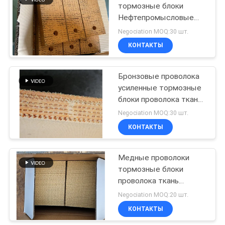
тормозные блоки
Нефтепромысловые
тканевые тормозные
Negociation MOQ:30 шт.
блоки Материал для
КОНТАКТЫ
буровой установки
Бронзовые проволока
усиленные тормозные
блоки проволока ткань
тормозный блок
Negociation MOQ:30 шт.
материал для нефтяных
КОНТАКТЫ
скважин
Медные проволоки
тормозные блоки
проволока ткань
тормозный блок
Negociation MOQ:20 шт.
материал латунь
КОНТАКТЫ
проволока усиленная