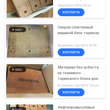
блоков для тормозов с
Negociation MOQ:50 шт.
приводом на столбики
КОНТАКТЫ
Сверля сплетенный
машиной блок тормоза
Возможен торг MOQ:50 ПК
КОНТАКТЫ
Материал без асбеста
из тканевого
тормозного блока для
бурения скважин
Возможен торг MOQ:150 шт.
КОНТАКТЫ
Нефтепромысловые