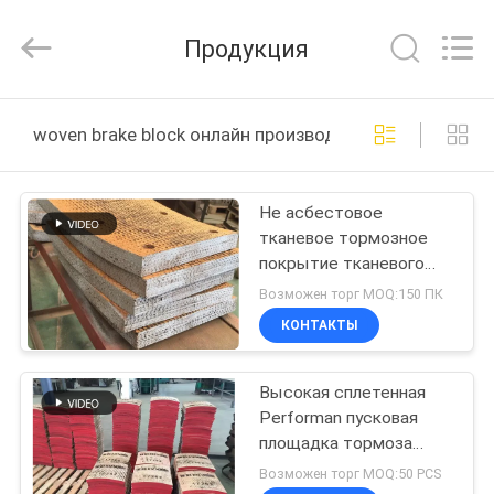
Zhengzhou
Kebona
Industry
Продукция
Co.,
Ltd.
All
Rights
Reserved.
ДОМ
woven brake block онлайн производство
ПРОДУКТЫ
Не асбестовое
тканевое тормозное
О
покрытие тканевого
НАС
тормозного блока
Возможен торг MOQ:150 ПК
тканевые тормозные
КОНТАКТЫ
подушки для бурения
ПУТЕШЕСТВИЕ
нефтяных скважин
Высокая сплетенная
ФАБРИКИ
Performan пусковая
площадка тормоза
ПРОВЕРКА
трением тормозных
Возможен торг MOQ:50 PCS