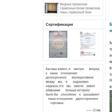
блок материал для
Медные проволоки
нефтяных скважин
тормозные блоки проволока
ткань тормозный блок
материал латунь проволока
усиленная
Сертификация
Б
м
М
т
и
м
в
Как ваш клиент, я смотря вперед
к наше отношения
э
долгосрочного кооперативное
Н
между мы. я задушевно
надеюсь что мы смогло имеет
в
обменами больше которого
было бы способное к расширяет
наши отношения двухстороннего
торговые.
—— Стив