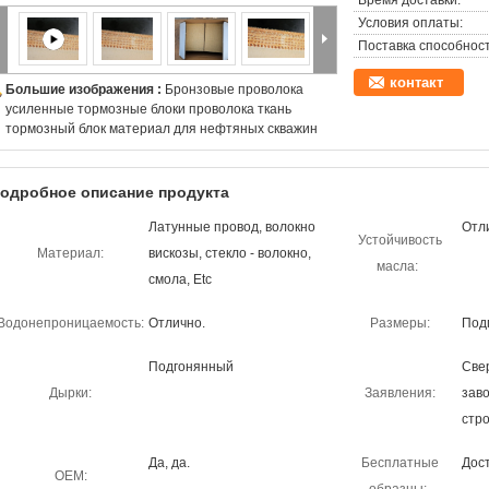
Время доставки:
Условия оплаты:
Поставка способност
контакт
Большие изображения :
Бронзовые проволока
усиленные тормозные блоки проволока ткань
тормозный блок материал для нефтяных скважин
одробное описание продукта
Латунные провод, волокно
Отл
Устойчивость
Материал:
вискозы, стекло - волокно,
масла:
смола, Etc
Водонепроницаемость:
Отлично.
Размеры:
Под
Подгонянный
Све
Дырки:
Заявления:
заво
стр
Да, да.
Бесплатные
Дос
OEM: