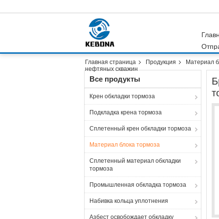
Глав
Отпр
Главная страница
Продукция
Материал б
нефтяных скважин
Все продукты
Б
т
Крен обкладки тормоза
Подкладка крена тормоза
Сплетенный крен обкладки тормоза
Материал блока тормоза
Сплетенный материал обкладки
тормоза
Промышленная обкладка тормоза
Набивка кольца уплотнения
Азбест освобождает обкладку