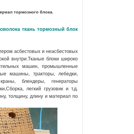
ериал тормозного блока
,
оволока ткань тормозный блок
тером асбестовых и неасбестовых
окой внутри.Тканые блоки широко
ительных машин, промышленные
е машины, тракторы, лебедки,
краны, блендеры, генераторы
,Сборка, легкий грузовик и т.д.
ну, толщину, длину и материал по