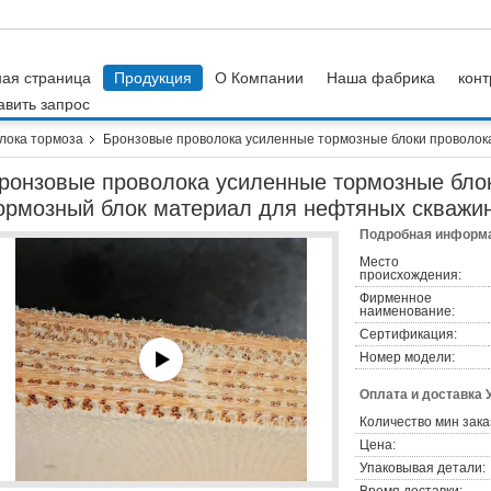
ная страница
Продукция
О Компании
Наша фабрика
конт
авить запрос
лока тормоза
Бронзовые проволока усиленные тормозные блоки проволока
ронзовые проволока усиленные тормозные блок
ормозный блок материал для нефтяных скважи
Подробная информа
Место
происхождения:
Фирменное
наименование:
Сертификация:
Номер модели:
Оплата и доставка 
Количество мин зака
Цена:
Упаковывая детали: