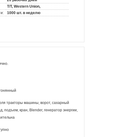
20 рабочих дней
T/T, Western Union,
и:
1000 шт. в неделю
ично.
гонянный
рля тракторы машины, ворот, сахарный
д, подъем, кран, Blender, генератор энергии,
оительна
тупно