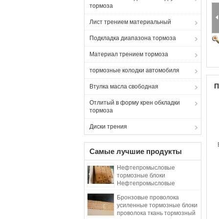
тормоза
Лист трением материальный
Подкладка диапазона тормоза
Материал трением тормоза
тормозные колодки автомобиля
П
Втулка масла свободная
Отлитый в форму крен обкладки
тормоза
Диски трения
Самые лучшие продукты
Нефтепромысловые
тормозные блоки
Нефтепромысловые
тканевые тормозные блоки
Бронзовые проволока
Материал для буровой
усиленные тормозные блоки
установки
проволока ткань тормозный