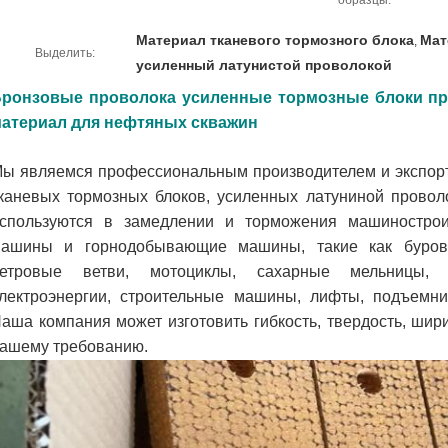
образцы:
Материал тканевого тормозного блока
Мат
,
Выделить:
усиленный латунистой проволокой
ронзовые проволока усиленные тормозные блоки пр
атериал для нефтяных скважин
ы являемся профессиональным производителем и экспор
каневых тормозных блоков, усиленных латуниной провол
спользуются в замедлении и торможения машиностро
ашины и горнодобывающие машины, такие как буровы
етровые ветви, мотоциклы, сахарные мельницы, 
лектроэнергии, строительные машины, лифты, подъемники
аша компания может изготовить гибкость, твердость, шири
ашему требованию.