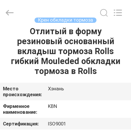
Zhengzhou
Kebona
Industry
Co.,
Ltd.
Крен обкладки тормоза
All
Rights
Reserved.
Отлитый в форму
ДОМ
резиновый основанный
ПРОДУКТЫ
вкладыш тормоза Rolls
гибкий Mouleded обкладки
О
тормоза в Rolls
НАС
Место
Хэнань
происхождения:
ПУТЕШЕСТВИЕ
ФАБРИКИ
Фирменное
KBN
наименование:
ПРОВЕРКА
Сертификация:
ISO9001