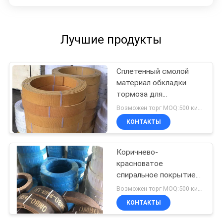
Лучшие продукты
Сплетенный смолой
материал обкладки
тормоза для
месторождения нефти
Возможен торг MOQ:500 килограммов
трактора подъема
КОНТАКТЫ
крана морского ворота
Коричнево-
красноватое
спиральное покрытие
ролл асбест свободное
Возможен торг MOQ:500 килограммов
использование в
КОНТАКТЫ
ветровых тракторах
тормозное покрытие