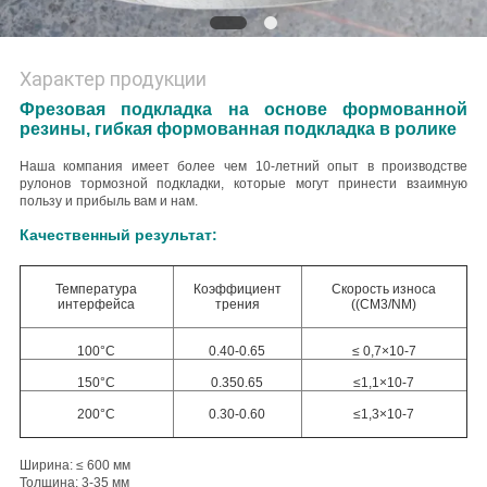
Характер продукции
Фрезовая подкладка на основе формованной
резины, гибкая формованная подкладка в ролике
Наша компания имеет более чем 10-летний опыт в производстве
рулонов тормозной подкладки, которые могут принести взаимную
пользу и прибыль вам и нам.
Качественный результат:
Температура
Коэффициент
Скорость износа
интерфейса
трения
((CM3/NM)
100°С
0.40-0.65
≤ 0,7×10-7
150°С
0.350.65
≤1,1×10-7
200°С
0.30-0.60
≤1,3×10-7
Ширина: ≤ 600 мм
Толщина: 3-35 мм