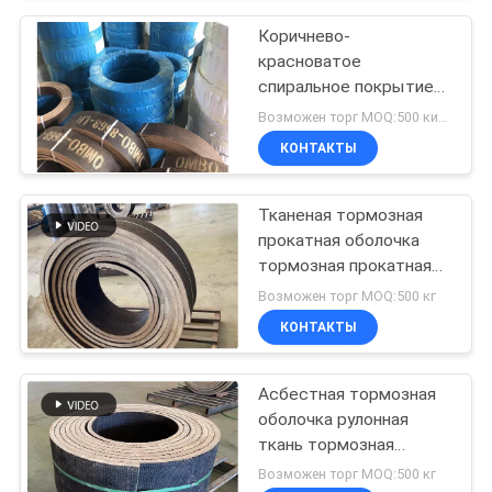
Коричнево-
красноватое
спиральное покрытие
ролл асбест свободное
Возможен торг MOQ:500 килограммов
использование в
КОНТАКТЫ
ветровых тракторах
тормозное покрытие
Тканеная тормозная
прокатная оболочка
тормозная прокатная
оболочка с
Возможен торг MOQ:500 кг
латуниновым
КОНТАКТЫ
асбестным тормозным
прокатным прокатным
прокатным прокатным
Асбестная тормозная
прокатным прокатным
оболочка рулонная
прокатным прокатным
ткань тормозная
прокатным прокатным
рулонная оболочка
Возможен торг MOQ:500 кг