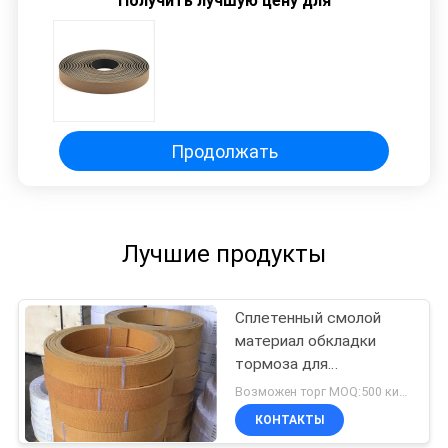
Получить лучшую цену для
Продолжать
Лучшие продукты
Сплетенный смолой
материал обкладки
тормоза для
месторождения нефти
Возможен торг MOQ:500 килограммов
трактора подъема
КОНТАКТЫ
крана морского ворота