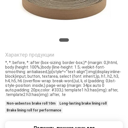
КАЧЕСТВА
СВЯЖИТЕСЬ
МЫ
СПРОСИТЕ
Характер продукции
ЦИТАТУ
*, *::before, *::after {box-sizing: border-box;}* {margin: 0;}html,
body {height: 100%;}body {line-height: 1.5;-webkit-font-
smoothing: antialiased;}p[style^="text-align"] img{display:inline-
КАРТА
block}input, button, textarea, select {font: inherit;}p, h1, h2, h3,
h4, h5, h6 {overflow-wrap: break-word;}ul, li, ol {padding: 0;list-
style-position: inside;}.page-wrap {margin: 34px auto 0
САЙТА
auto;padding: 20px;color: #333;}.template1 h3:has(img)::after,
.template2 h3:has(img)::after, .te
Non-asbestos brake roll 10m
Long-lasting brake lining roll
PRIVACY
Brake lining roll for performance
POLICY