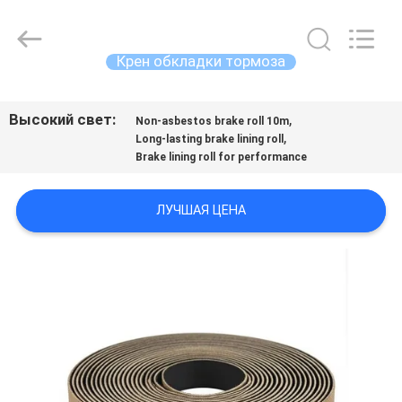
Zhengzhou
Kebona
Industry
Co.,
Ltd.
Крен обкладки тормоза
All
Rights
Reserved.
ДОМ
Высокий свет:
,
Non-asbestos brake roll 10m
,
Long-lasting brake lining roll
ПРОДУКТЫ
Brake lining roll for performance
О
ЛУЧШАЯ ЦЕНА
НАС
ПУТЕШЕСТВИЕ
ФАБРИКИ
ПРОВЕРКА