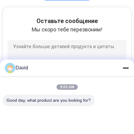
Втулка масла
Оставьте сообщение
свободная
Мы скоро тебе перезвоним!
7
David
Отлитый в форму
крен обкладки
9:03 AM
тормоза
Good day, what product are you looking for?
Популярные категории
Все
9
Крен Обкладки 
Подкладка Крена 