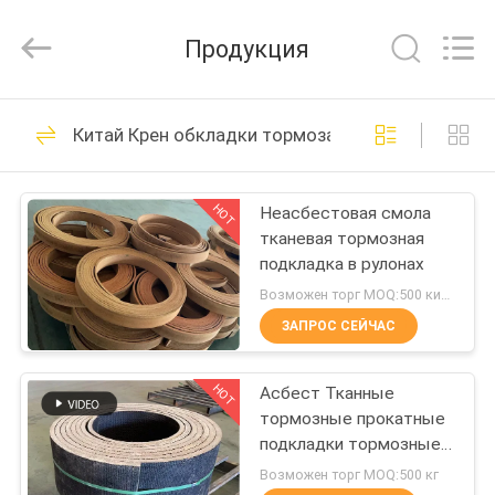
Zhengzhou
Kebona
Industry
Продукция
Co.,
Ltd.
All
Rights
Reserved.
ДОМ
42
Китай Крен обкладки тормоза
Крен обкладки
ПРОДУКТЫ
тормоза
HOT
Неасбестовая смола
тканевая тормозная
О
подкладка в рулонах
НАС
Возможен торг MOQ:500 килограммов
ЗАПРОС СЕЙЧАС
23
ПУТЕШЕСТВИЕ
Подкладка крена
HOT
Асбест Тканные
ФАБРИКИ
тормозные прокатные
тормоза
подкладки тормозные
ПРОВЕРКА
ролики
Возможен торг MOQ:500 кг