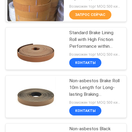
месторождения нефти
Возможен торг MOQ:500 килограммов
трактора подъема
ЗАПРОС СЕЙЧАС
крана морского ворота
32
Сплетенный
Standard Brake Lining
Roll with High Friction
материал
Performance within
Temperature Range
обкладки тормоза
Возможен торг MOQ:500 килограммов
-40C To 300C
КОНТАКТЫ
Non-asbestos Brake Roll
29
10m Length for Long-
Промышленная
lasting Braking
Performance
Возможен торг MOQ:500 килограммов
обкладка тормоза
КОНТАКТЫ
Non-asbestos Black