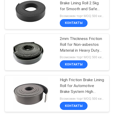
Brake Lining Roll 2.5kg
for Smooth and Safe
10
Braking Solutions
Возможен торг MOQ:500 килограммов
Набивка кольца
КОНТАКТЫ
уплотнения
2mm Thickness Friction
Roll for Non-asbestos
Material in Heavy Duty
Applications
Возможен торг MOQ:500 килограммов
КОНТАКТЫ
17
Азбест
High Friction Brake Lining
Roll for Automotive
освобождает
Brake System High
обкладку тормоза
Durability and Long-
Возможен торг MOQ:500 килограммов
lasting
КОНТАКТЫ