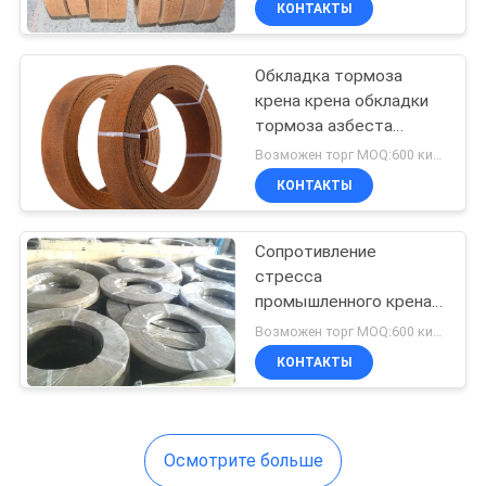
КОНТАКТЫ
6
Материал трением
Обкладка тормоза
тормоза
крена крена обкладки
тормоза азбеста
свободным
Возможен торг MOQ:600 килограммов
промышленным
КОНТАКТЫ
латунным усиленная
проводом
15
Сопротивление
стресса
тормозные
промышленного крена
обкладки тормоза
колодки
Возможен торг MOQ:600 килограммов
прочное механическое
КОНТАКТЫ
автомобиля
Осмотрите больше
18