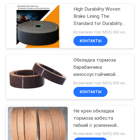
High Durability Woven
8
Brake Lining The
Лист трением
Standard for Durability
and Enduring
Возможен торг MOQ:500 килограммов
материальный
Performance
КОНТАКТЫ
Обкладка тормоза
барабанчика
износоустойчивой
11
обкладки колодки
Возможен торг MOQ:800 килограммов
Подкладка
тормоза материальная
КОНТАКТЫ
диапазона
Не крен обкладки
тормоза
тормоза азбеста
гибкий с усиленной
медной проволокой
Возможен торг MOQ:600 килограммов