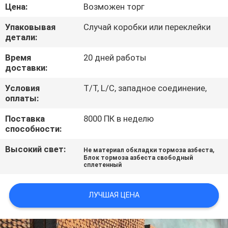
КАЧЕСТВА
Цена:
Возможен торг
Упаковывая
Случай коробки или переклейки
СВЯЖИТЕСЬ
детали:
МЫ
Время
20 дней работы
доставки:
СПРОСИТЕ
Условия
T/T, L/C, западное соединение,
оплаты:
ЦИТАТУ
Поставка
8000 ПК в неделю
способности:
КАРТА
Высокий свет:
,
Не материал обкладки тормоза азбеста
САЙТА
Блок тормоза азбеста свободный
сплетенный
PRIVACY
ЛУЧШАЯ ЦЕНА
POLICY