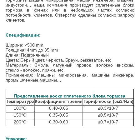
тормозить машин минирования,
машин инженера, машины
индустрии… наша компания производят сплетенные блоки
тормоза в кренах или в небольших частях согласно
потребности клиентов. Отверстия сделаны согласно запросу
клиентов.
Спецификации:
Ширина: <500 mm
Толщина: 4mm до 35 mm
Длина: Подгонянный
Цвета: Серый цвет, чернота, Браун, рыжеватое, etc
Материалы:
Смола,
латунный провод, волокно вискозы,
стекло - волокно, пряжи, etc
Применения: Машины минирования, машины инженера,
промышленные машины…
Представление носки сплетенного блока тормоза
Температура
Коэффициент трения
Тариф носки (см3/N.m)
100°C
0.40-0.65
≤0.3×10-7
150°C
0.35-0.65
≤0.5×10-7
200°C
0.30-0.60
≤0.7×10-7
Упаковка: