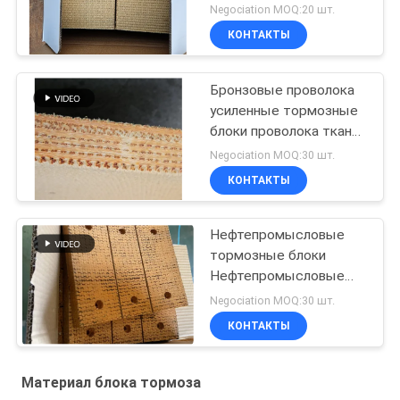
тормозный блок
Negociation MOQ:20 шт.
материал латунь
КОНТАКТЫ
проволока усиленная
Бронзовые проволока
усиленные тормозные
блоки проволока ткань
тормозный блок
Negociation MOQ:30 шт.
материал для нефтяных
КОНТАКТЫ
скважин
Нефтепромысловые
тормозные блоки
Нефтепромысловые
тканевые тормозные
Negociation MOQ:30 шт.
блоки Материал для
КОНТАКТЫ
буровой установки
Материал блока тормоза