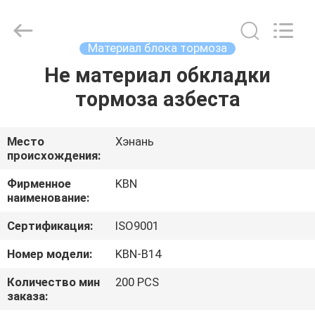
Zhengzhou
Kebona
Industry
Co.,
Ltd.
Материал блока тормоза
All
Rights
Reserved.
Не материал обкладки
ДОМ
тормоза азбеста
ПРОДУКТЫ
Место
Хэнань
происхождения:
О
НАС
Фирменное
KBN
наименование:
Сертификация:
ISO9001
ПУТЕШЕСТВИЕ
ФАБРИКИ
Номер модели:
KBN-B14
Количество мин
200 PCS
заказа:
ПРОВЕРКА