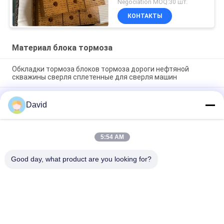
Negociation MOQ:30 шт.
блоки Материал для
КОНТАКТЫ
буровой установки
Материал блока тормоза
Обкладки тормоза блоков тормоза дороги нефтяной
скважины сверля сплетенные для сверля машин
Не асбестовое тканевое тормозное покрытие тканевого
David
тормозного блока тканевые тормозные подушки для
бурения нефтяных скважин
Сверломашина тканевая тормозная подкладка смола
5:54 AM
тормозные блоки для нефтяной скважины буровой
установки
Good day, what product are you looking for?
Популярные категории
Все
Крен Обкладки 
Подкладка Крена 
Тормоза
Тормоза