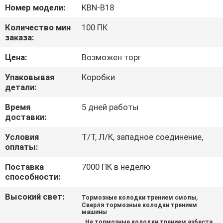
КАЧЕСТВА
Номер модели:
KBN-B18
Количество мин
100 ПК
СВЯЖИТЕСЬ
заказа:
МЫ
Цена:
Возможен торг
Упаковывая
Коробки
СПРОСИТЕ
детали:
ЦИТАТУ
Время
5 дней работы
доставки:
КАРТА
Условия
Т/Т, Л/К, западное соединение,
оплаты:
САЙТА
Поставка
7000 ПК в неделю
способности:
PRIVACY
Высокий свет:
,
Тормозные колодки трением смолы
POLICY
Сверля тормозные колодки трением
машины
,
Не тормозные колодки трением азбеста