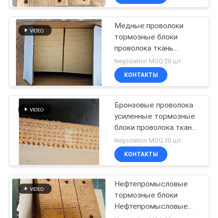
Медные проволоки
тормозные блоки
проволока ткань
тормозный блок
Negociation MOQ:20 шт.
материал латунь
КОНТАКТЫ
проволока усиленная
Бронзовые проволока
усиленные тормозные
блоки проволока ткань
тормозный блок
Negociation MOQ:30 шт.
материал для нефтяных
КОНТАКТЫ
скважин
Нефтепромысловые
тормозные блоки
Нефтепромысловые
тканевые тормозные