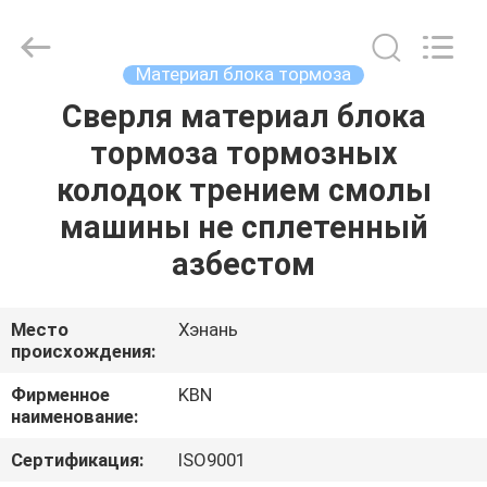
Zhengzhou
Kebona
Industry
Co.,
Ltd.
Материал блока тормоза
All
Rights
Reserved.
Сверля материал блока
ДОМ
тормоза тормозных
ПРОДУКТЫ
колодок трением смолы
машины не сплетенный
О
азбестом
НАС
Место
Хэнань
происхождения:
ПУТЕШЕСТВИЕ
ФАБРИКИ
Фирменное
KBN
наименование:
ПРОВЕРКА
Сертификация:
ISO9001